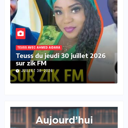
TEUSS AVEC AHMED AIDARA
T
Teuss du mercredi 29 juillet
T
2026 sur Zik FM
s
JUILLET 29, 2026