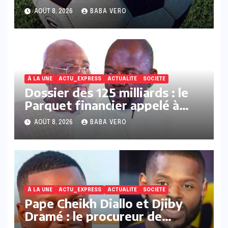
coach A. A. Babou déféré au
AOÛT 8, 2026
BABA VERO
parquet
À LA UNE
ACTU_EXPRESS
ACTUALITE
SOCIETE
Dossier des 125 milliards : le
Parquet financier appelé à
faire ses réquisition
AOÛT 8, 2026
BABA VERO
À LA UNE
ACTU_EXPRESS
ACTUALITE
SOCIETE
Pape Cheikh Diallo et Djiby
Dramé : le procureur de