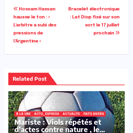
Navigation
Hossam Hassan
Bracelet électronique
hausse le ton : «
: Lat Diop fixé sur son
de
L’arbitre a subi des
sort le 17 juillet
l’article
pressions de
prochain
l’Argentine »
Related Post
À LA UNE
ACTU_EXPRESS
ACTUALITE
FAITS DIVERS
Mariste : Viols répétés et
d’actes contre nature , le