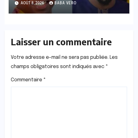
Pikine-Guédiawaye conteste
AOÛT 8, 2026
BABA VERO
la décision en appel
Laisser un commentaire
Votre adresse e-mail ne sera pas publiée.
Les
champs obligatoires sont indiqués avec
*
Commentaire
*