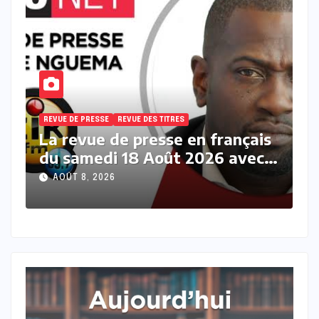
REVUE DE PRESSE
REVUE DES TITRES
R
s
La revue des titres en français
L
du samedi 08 Août 2026 avec
v
Fabrice Nguema
M
AOÛT 8, 2026