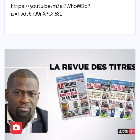
https://youtu.be/mZal7WhoWDo?
is=fsdv5h99nXPCn53L