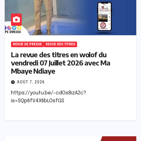
REVUE DE PRESSE
REVUE DES TITRES
La revue des titres en wolof du
vendredi 07 Juillet 2026 avec Ma
Mbaye Ndiaye
AOÛT 7, 2026
https://youtu.be/-cdOs8izA2c?
is=SQp6fV4X6bLOsfGS