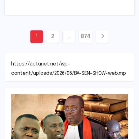
Pagination
1
2
…
874
des
publications
https://actunet.net/wp-
content/uploads/2026/06/BA-SEN-SHOW-web.mp