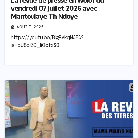
La revue de presse en wolof du
vendredi 07 Juillet 2026 avec
Mantoulaye Th Ndoye
AOÛT 7, 2026
https://youtu.be/BIgRvkqNAEA?
is=pU8olZC_IiOctxS0