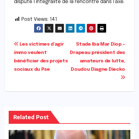
disputé l’intégralité de la rencontre dans l’axe.
Post Views:
141
Navigation
Les victimes d’agir
Stade Iba Mar Diop –
immo veulent
Drapeau président des
de
bénéficier des projets
amateurs de lutte,
l’article
sociaux du Pse
Doudou Diagne Diecko
Related Post