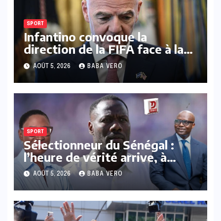
SPORT
Infantino convoque la
direction de la FIFA face à la
pression croissante autour
AOÛT 5, 2026
BABA VERO
d’un projet d’investissement
abandonné
SPORT
Sélectionneur du Sénégal :
l’heure de vérité arrive, à
quand un cap clair ?
AOÛT 5, 2026
BABA VERO