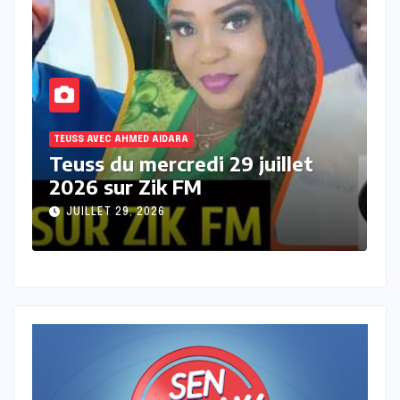
AVEC AHMED AIDARA
TEUSS AVEC AHMED 
s du mercredi 29 juillet
Teuss du m
6 sur Zik FM
sur Zik FM
LLET 29, 2026
JUILLET 28, 20