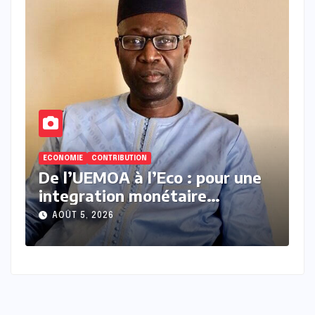
NOMIE
CONTRIBUTION
CONTRIBUTION
 l’UEMOA à l’Eco : pour une
Madiamba
tegration monétaire
debout f
ogressive de la CEDEAO Par
contraire
OÛT 5, 2026
AOÛT 4, 20
ofesseur Amath Ndiaye,