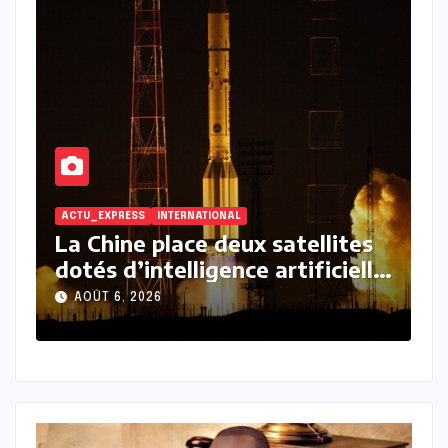
EXPRESS
INTERNATIONAL
INTERNATIONAL
hine place deux satellites
La Russie 
s d’intelligence artificielle
a lancé l’a
rbite.
massive co
T 6, 2026
AOÛT 6, 2026
Iaroslavl d
conflit.