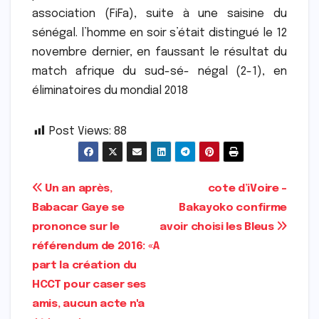
association (FiFa), suite à une saisine du
sénégal. l’homme en soir s’était distingué le 12
novembre dernier, en faussant le résultat du
match afrique du sud-sé- négal (2-1), en
éliminatoires du mondial 2018
Post Views:
88
Navigation
Un an après,
cote d’iVoire –
Babacar Gaye se
Bakayoko confirme
de
prononce sur le
avoir choisi les Bleus
l’article
référendum de 2016: «A
part la création du
HCCT pour caser ses
amis, aucun acte n'a