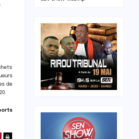
r
échets
ueurs
res de
20.
ports