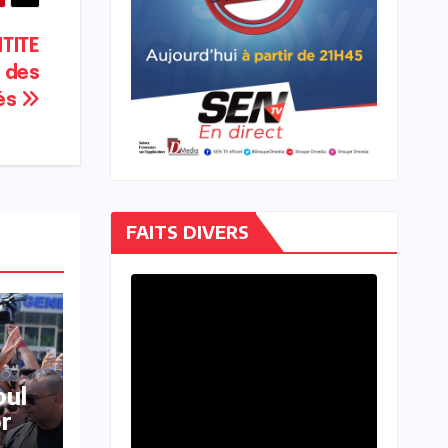
TITE
 des
lés
FAITS DIVERS
bul
r