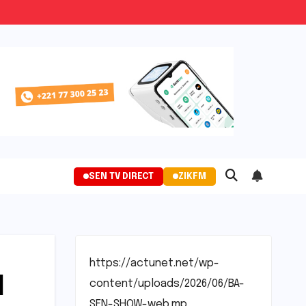
SEN TV DIRECT
ZIKFM
https://actunet.net/wp-
l
content/uploads/2026/06/BA-
SEN-SHOW-web.mp