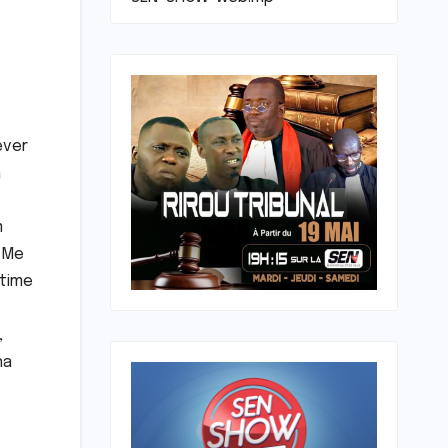
ever
a
m
» Me
stime
,
na