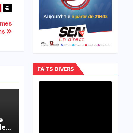
emmes
ns
FAITS DIVERS
e
de