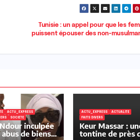
Tunisie : un appel pour que les f
puissent épouser des non-musulma
TE
ACTU_EXPRESS
ACTU_EXPRESS
ACTUALITE
VERS
SOCIETE
FAITS DIVERS
Ndour inculpée
Keur Massar : un
 abus de biens
tontine de près 