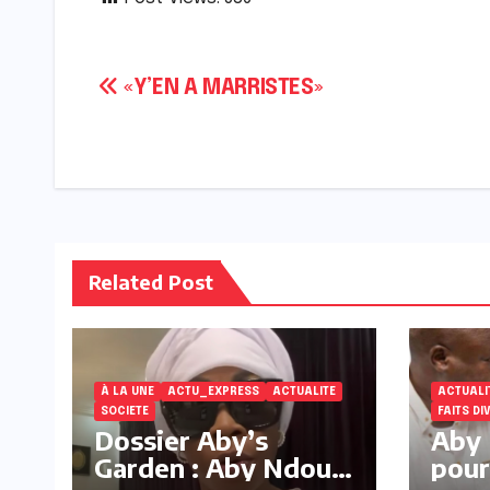
Navigation
«Y’EN A MARRISTES»
de
l’article
Related Post
À LA UNE
ACTU_EXPRESS
ACTUALITE
ACTUALI
SOCIETE
FAITS DI
Dossier Aby’s
Aby 
Garden : Aby Ndour
pour