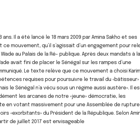
ans. Il a été lancé le 18 mars 2009 par Amina Sakho et ses
 ce mouvement, qu’il s’agissait d’un engagement pour rel
 Wade au Palais de la Ré- publique. Après deux mandats à l
ade avait fini de placer le Sénégal sur les rampes d’une
mmuniqué. Le texte relève que ce mouvement a choisi Kari
étences requises pour poursuivre le travail du «bâtisseur
ais le Sénégal n’a vécu sous un régime aussi austère». Il e
dément les arcanes de notre «jeune» démocratie, les
ate en votant massivement pour une Assemblée de rupture
oirs «exorbitants» du Président de la République. Selon Ami
tir de juillet 2017 est envisageable