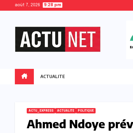
Skip
août 7, 2026
9:28 pm
to
content
ACTUALITE
ACTU_EXPRESS
ACTUALITE
POLITIQUE
Ahmed Ndoye prévi