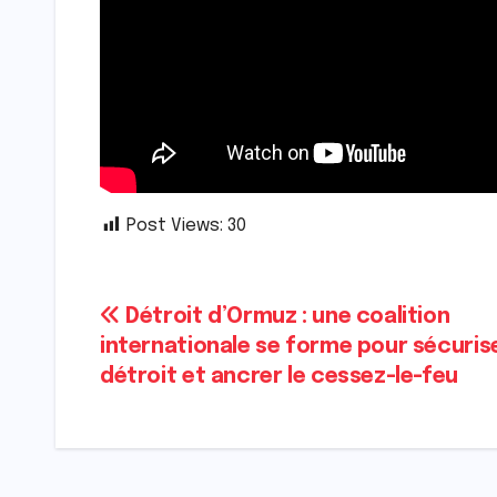
Post Views:
30
Navigation
Détroit d’Ormuz : une coalition
internationale se forme pour sécurise
de
détroit et ancrer le cessez-le-feu
l’article