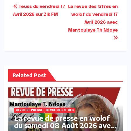
Navigation
Teuss du vendredi 17
La revue des titres en
Avril 2026 sur Zik FM
wolof du vendredi 17
de
Avril 2026 avec
l’article
Mantoulaye Th Ndoye
Related Post
REVUE DE PRESSE
REVUE DES TITRES
La revue de presse en wolof
du samedi 08 Août 2026 avec