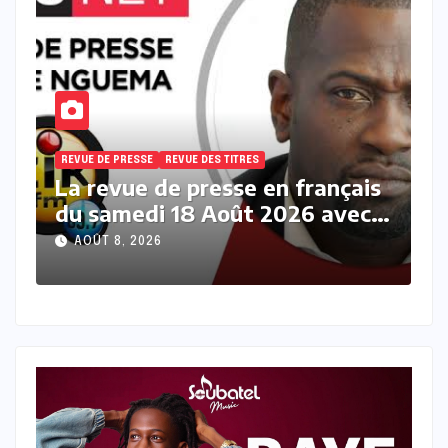
REVUE DE PRESSE
REVUE DES TITRES
R
s
La revue des titres en français
L
du samedi 08 Août 2026 avec
v
Fabrice Nguema
M
AOÛT 8, 2026