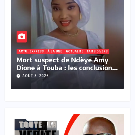
ACTU_EXPRESS
ACTUALITE
FAITS DIVERS
À
Touba : récidiviste, Baye Zale
M
s
Sow condamné à deux ans
d
ferme après l’agression à la
c
AOÛT 8, 2026
machette d’un berger de 71 ans
p