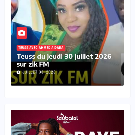
TEUSS AVEC AHMED AIDARA
T
Teuss du mercredi 29 juillet
T
2026 sur Zik FM
s
JUILLET 29, 2026