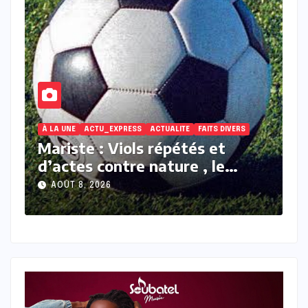
À LA UNE
ACTU_EXPRESS
ACTUALITE
FAITS DIVERS
V
Mariste : Viols répétés et
M
d’actes contre nature , le
a
coach A. A. Babou déféré au
d
AOÛT 8, 2026
ns
parquet
i