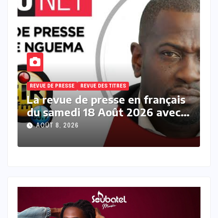
REVUE DE PRESSE
REVUE DES TITRES
R
s
La revue de presse en français
L
du samedi 18 Août 2026 avec
d
Fabrice Nguema
F
AOÛT 8, 2026