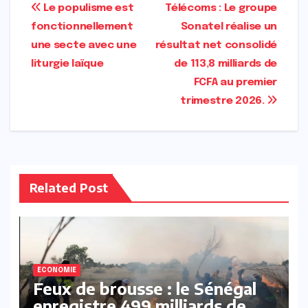
Navigation
Le populisme est
Télécoms : Le groupe
fonctionnellement
Sonatel réalise un
de
une secte avec une
résultat net consolidé
l’article
liturgie laïque
de 113,8 milliards de
FCFA au premier
trimestre 2026.
Related Post
ECONOMIE
Feux de brousse : le Sénégal
enregistre 499 milliards de