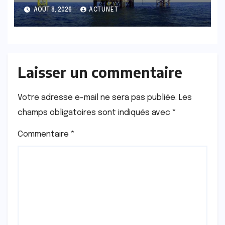
cœur de la polémique
AOÛT 8, 2026
ACTUNET
Laisser un commentaire
Votre adresse e-mail ne sera pas publiée.
Les
champs obligatoires sont indiqués avec
*
Commentaire
*