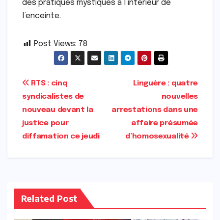
des pratiques mystiques à l’intérieur de
l’enceinte.
Post Views:
78
Navigation
RTS : cinq
Linguère : quatre
syndicalistes de
nouvelles
de
nouveau devant la
arrestations dans une
l’article
justice pour
affaire présumée
diffamation ce jeudi
d’homosexualité
Related Post