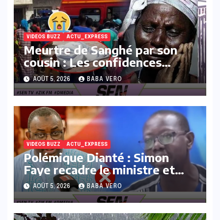
VIDEOS BUZZ
ACTU_EXPRESS
Meurtre de Sanghé par son
cousin : Les confidences
poignantes et explosives du
AOÛT 5, 2026
BABA VERO
père
VIDEOS BUZZ
ACTU_EXPRESS
Polémique Dianté : Simon
Faye recadre le ministre et
propose des solutions pour
AOÛT 5, 2026
BABA VERO
éviter les dérives