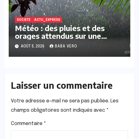
SOCIETE
ACTU_EXPRESS
Météo : des pluies et des
orages attendus sur une
grande partie du Sénégal dans
AOÛT 5, 2026
BABA VERO
les prochaines 72 heures
Laisser un commentaire
Votre adresse e-mail ne sera pas publiée.
Les
champs obligatoires sont indiqués avec
*
Commentaire
*