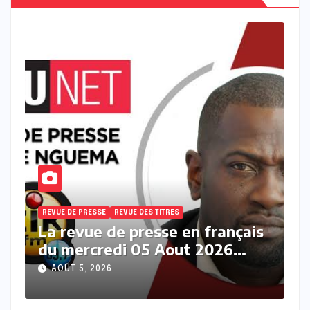
REVUE DE PRESSE
REVUE DES TITRES
R
s
La revue des titres en français
L
du mercredi 05 Aout 2026
m
avec Fabrice Nguema
M
AOÛT 5, 2026