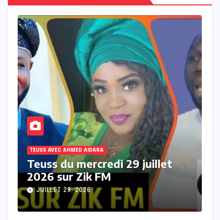
TEUSS AVEC AHMED AIDARA
T
Teuss du mardi 28 Juillet 2026
T
sur Zik FM
s
JUILLET 28, 2026