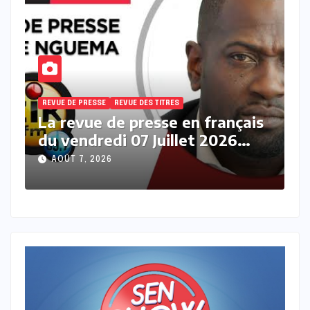
REVUE DE PRESSE
REVUE DES TITRES
is
La revue des titres en français
du vendredi 07 Août 2026 avec
Fabrice Nguema
AOÛT 7, 2026