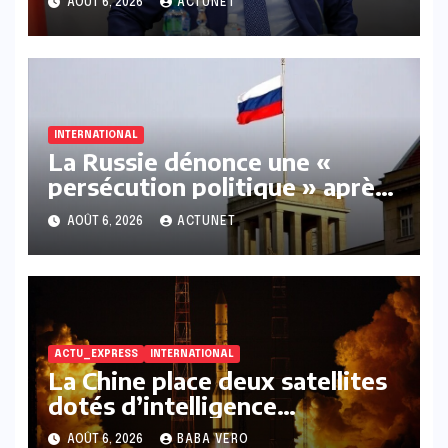
AOÛT 6, 2026
ACTUNET
INTERNATIONAL
La Russie dénonce une «
persécution politique » après
l’expulsion de la chroniqueuse
AOÛT 6, 2026
ACTUNET
Xenia Fedorova par la France
ACTU_EXPRESS
INTERNATIONAL
La Chine place deux satellites
dotés d’intelligence
artificielle en orbite.
AOÛT 6, 2026
BABA VERO