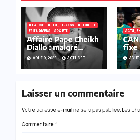
À LA UNE
ACTU_EXPRESS
ACTUALITE
FAITS DIVERS
SOCIETE
ACTU_E
Affaire Pape Cheikh
CAN 
Diallo : malgré
fixe
l’appel du parquet,
l’au
AOÛT 9, 2026
ACTUNET
AOÛT 
les bénéficiaires du
liti
non-lieu recouvrent
Mar
la liberté
Laisser un commentaire
Votre adresse e-mail ne sera pas publiée.
Les cha
Commentaire
*