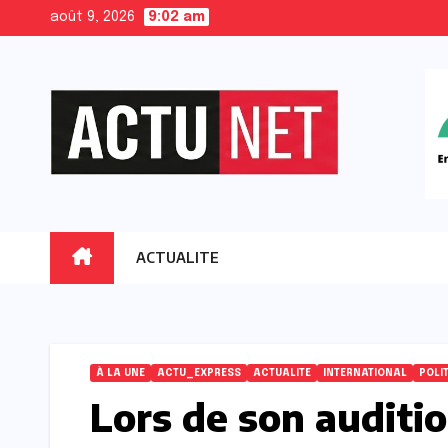
Skip
août 9, 2026
9:02 am
to
content
ACTUALITE
À LA UNE
ACTU_EXPRESS
ACTUALITE
INTERNATIONAL
POLI
Lors de son auditio