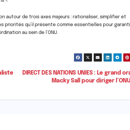
s ».
on autour de trois axes majeurs : rationaliser, simplifier et
es priorités qu’il présente comme essentielles pour garanti
À LA UNE
ACTU_EXPRESS
ACTU_EXPRESS
ACTUALITE
FAITS DIVERS
SOCIETE
ACTUALITE
FAIT
rdination au sein de l’ONU.
Affaire Pape Cheikh
Mort sus
Diallo : malgré
Ndèye Am
l’appel du parquet,
Touba : l
AOÛT 9, 2026
AOÛT 8, 202
les bénéficiaires du
conclusio
non-lieu recouvrent
légales 
aliste
DIRECT DES NATIONS UNIES : Le grand or
la liberté
Macky Sall pour diriger l’ON