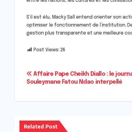
entre les nations, les cultures et les civilisation
S’il est élu, Macky Sall entend orienter son acti
optimiser le fonctionnement de l’institution. D
gestion plus transparente et une meilleure coo
Post Views:
26
Navigation
Affaire Pape Cheikh Diallo : le journ
Souleymane Fatou Ndao interpellé
de
l’article
Related Post