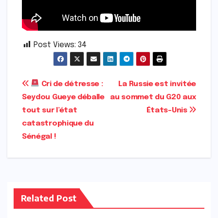
Post Views:
34
Navigation
Cri de détresse :
La Russie est invitée
Seydou Gueye déballe
au sommet du G20 aux
de
tout sur l’état
États-Unis
l’article
catastrophique du
Sénégal !
Related Post