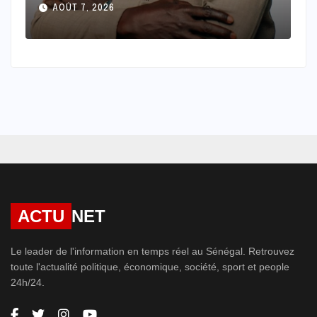
façonnent le monde : Discours
AOÛT 7, 2026
et Diplomatie : Des paroles,
des mots et une image
ACTU
NET
Le leader de l'information en temps réel au Sénégal. Retrouvez
toute l'actualité politique, économique, société, sport et people
24h/24.