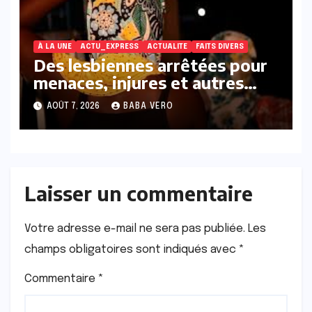
À LA UNE
ACTU_EXPRESS
ACTUALITE
FAITS DIVERS
Des lesbiennes arrêtées pour
menaces, injures et autres
infractions présumées
AOÛT 7, 2026
BABA VERO
Laisser un commentaire
Votre adresse e-mail ne sera pas publiée.
Les
champs obligatoires sont indiqués avec
*
Commentaire
*