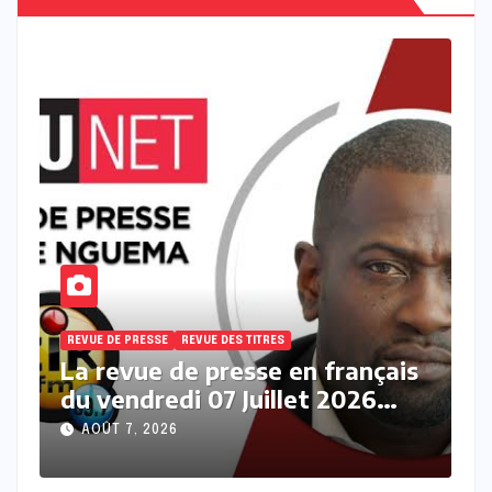
REVUE DE PRESSE
REVUE DES TITRES
R
s
La revue des titres en français
L
du vendredi 07 Août 2026 avec
j
Fabrice Nguema
M
AOÛT 7, 2026