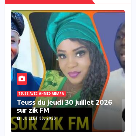
TEUSS AVEC AHMED AIDARA
T
Teuss du mercredi 29 juillet
T
2026 sur Zik FM
s
JUILLET 29, 2026