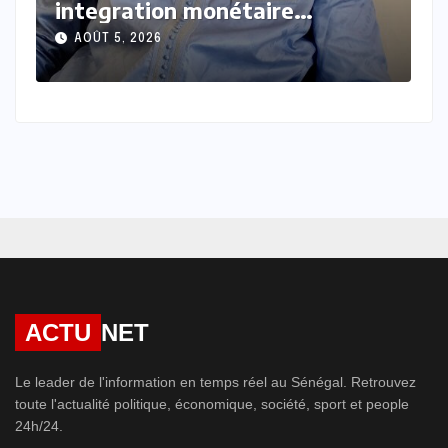
debout face aux vents
l
contraires
l
AOÛT 4, 2026
ACTU
NET
Le leader de l'information en temps réel au Sénégal. Retrouvez
toute l'actualité politique, économique, société, sport et people
24h/24.