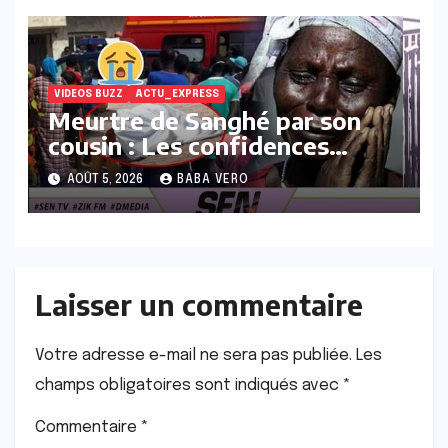
VIDEOS BUZZ
ACTU_EXPRESS
Meurtre de Sanghé par son
cousin : Les confidences
poignantes et explosives du
AOÛT 5, 2026
BABA VERO
père
Laisser un commentaire
Votre adresse e-mail ne sera pas publiée.
Les
champs obligatoires sont indiqués avec
*
Commentaire
*