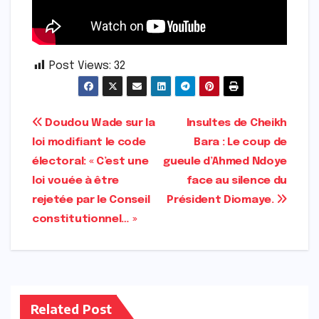
Post Views:
32
Navigation
Doudou Wade sur la
Insultes de Cheikh
loi modifiant le code
Bara : Le coup de
de
électoral: « C’est une
gueule d’Ahmed Ndoye
l’article
loi vouée à être
face au silence du
rejetée par le Conseil
Président Diomaye.
constitutionnel… »
Related Post