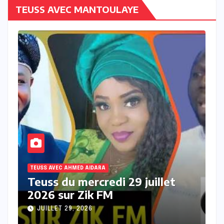
TEUSS AVEC MANTOULAYE
TEUSS AVEC AHMED AIDARA
T
Teuss du mardi 28 Juillet 2026
T
sur Zik FM
s
JUILLET 28, 2026