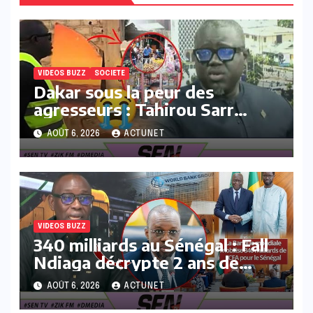
VIDEOS BUZZ
SOCIETE
Dakar sous la peur des
agresseurs : Tahirou Sarr
déballe la réalité du terrain !
AOÛT 6, 2026
ACTUNET
VIDEOS BUZZ
340 milliards au Sénégal : Fall
Ndiaga décrypte 2 ans de
blocage et le soulagement
AOÛT 6, 2026
ACTUNET
général