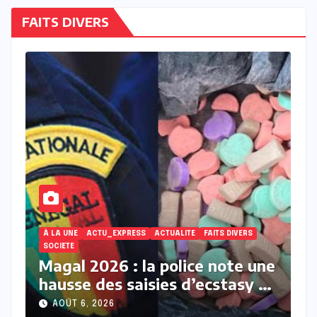
FAITS DIVERS
ACTUALITE
À LA UNE
ACTU_EXPRESS
FAITS DIVERS
À
ne
Touba : une jeune femme
I
et
décède après avoir accusé un
b
membre de sa belle-famille
l
AOÛT 6, 2026