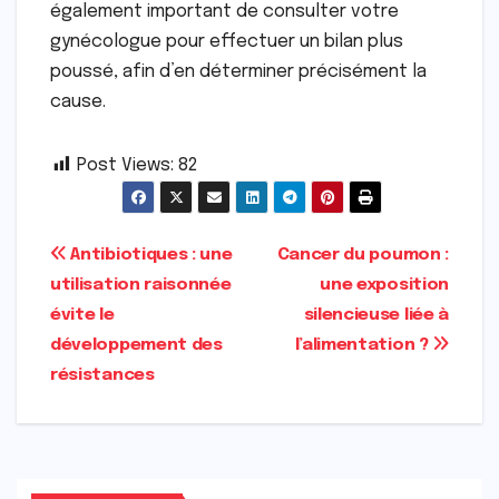
également important de consulter votre
gynécologue pour effectuer un bilan plus
poussé, afin d’en déterminer précisément la
cause.
Post Views:
82
Navigation
Antibiotiques : une
Cancer du poumon :
utilisation raisonnée
une exposition
de
évite le
silencieuse liée à
l’article
développement des
l’alimentation ?
résistances