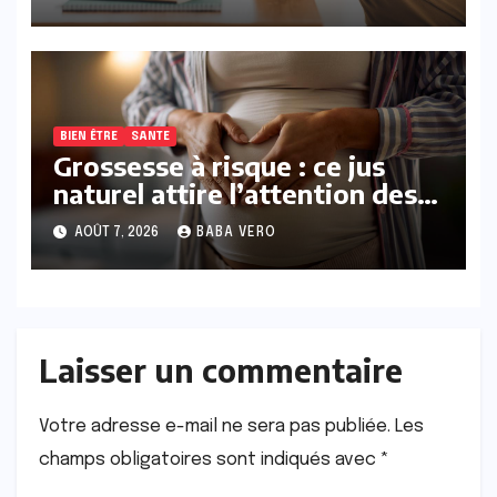
BIEN ÊTRE
SANTE
Grossesse à risque : ce jus
naturel attire l’attention des
chercheurs
AOÛT 7, 2026
BABA VERO
Laisser un commentaire
Votre adresse e-mail ne sera pas publiée.
Les
champs obligatoires sont indiqués avec
*