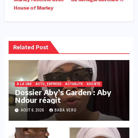
Marley résonne avec
du Sénégal dévoilée
l’article
House of Marley
Related Post
À LA UNE
ACTU_EXPRESS
ACTUALITE
SOCIETE
Dossier Aby’s Garden : Aby
Ndour réagit
AOÛT 6, 2026
BABA VERO