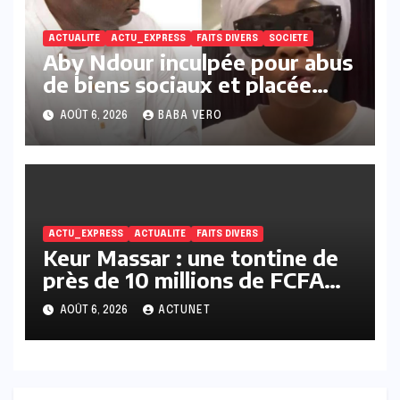
ACTUALITE
ACTU_EXPRESS
FAITS DIVERS
SOCIETE
Aby Ndour inculpée pour abus
de biens sociaux et placée
sous liberté provisoire
AOÛT 6, 2026
BABA VERO
ACTU_EXPRESS
ACTUALITE
FAITS DIVERS
Keur Massar : une tontine de
près de 10 millions de FCFA
vire au scandale, la
AOÛT 6, 2026
ACTUNET
responsable en prison