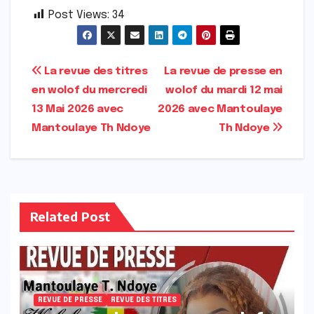
Post Views:
34
Navigation
La revue des titres
La revue de presse en
en wolof du mercredi
wolof du mardi 12 mai
de
13 Mai 2026 avec
2026 avec Mantoulaye
l’article
Mantoulaye Th Ndoye
Th Ndoye
Related Post
REVUE DE PRESSE
REVUE DES TITRES