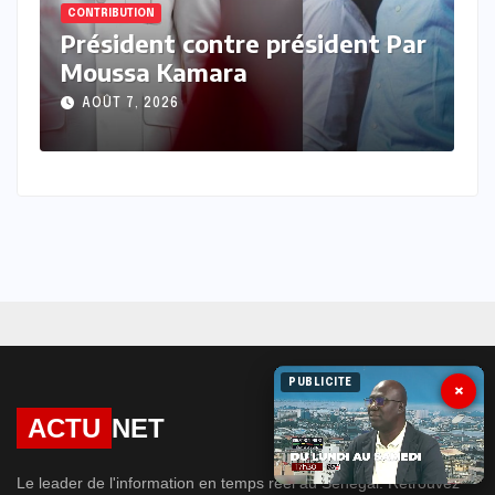
CONTRIBUTION
C
r
Les oublieux du patrimoine Par
R
Henriette Niang Kandé
a
s
AOÛT 7, 2026
e
PUBLICITE
×
ACTU
NET
Le leader de l'information en temps réel au Sénégal. Retrouvez