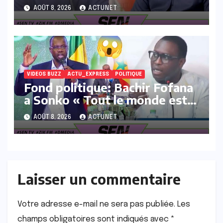
« Nagnu wakh 37milliards
AOÛT 8, 2026
ACTUNET
ASER Yi fane la…
VIDEOS BUZZ
ACTU_EXPRESS
POLITIQUE
Fond politique: Bachir Fofana
a Sonko « Tout le monde est
intéressé sur sa déclaration de
AOÛT 8, 2026
ACTUNET
patrimoine
Laisser un commentaire
Votre adresse e-mail ne sera pas publiée.
Les
champs obligatoires sont indiqués avec
*