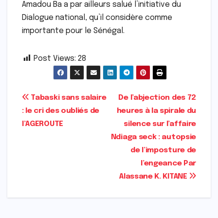
Amadou Ba a par ailleurs salué l’initiative du
Dialogue national, qu’il considère comme
importante pour le Sénégal.
Post Views:
28
Navigation
Tabaski sans salaire
De l’abjection des 72
: le cri des oubliés de
heures à la spirale du
de
l’AGEROUTE
silence sur l’affaire
l’article
Ndiaga seck : autopsie
de l’imposture de
l’engeance Par
Alassane K. KITANE