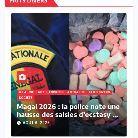
FAITS DIVERS
CTUALITE
FAITS DIVERS
ACTUALITE
À LA UNE
ACTU_EXPRESS
FA
police note une
Touba : une jeune fem
es d’ecstasy et
décède après avoir acc
en
membre de sa belle-fam
AOÛT 6, 2026
d’empoisonnement