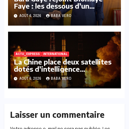
Faye : les dessous d’un
rapprochement politique
AOÛT 6, 2026
BABA VERO
marqué par deux rencontres
clés
ACTU_EXPRESS
INTERNATIONAL
La Chine place deux satellites
dotés d’intelligence
artificielle en orbite.
AOÛT 6, 2026
BABA VERO
Laisser un commentaire