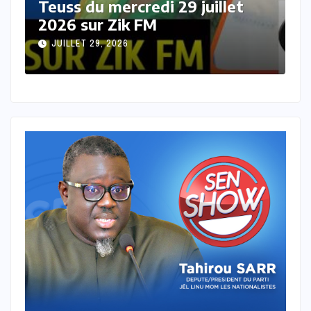
Teuss du mardi 28 Juillet 2026
T
sur Zik FM
s
JUILLET 28, 2026