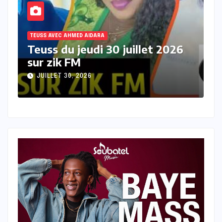
TEUSS AVEC AHMED AIDARA
T
Teuss du mercredi 29 juillet
T
2026 sur Zik FM
s
JUILLET 29, 2026