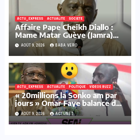
ACTU_EXPRESS
ACTUALITE
SOCIETE
Affaire Pape Cheikh Diallo :
Mame Matar Guèye (Jamra)
réaffirme son engagement
AOÛT 9, 2026
BABA VERO
contre ce qu’il qualifie de «
réseaux LGBT, pédocriminels
et de narcotrafiquants »
ACTU_EXPRESS
ACTUALITE
POLITIQUE
VIDEOS BUZZ
« 20millions la Sonko am par
jours » Omar Faye balance des
infos de tailles sur Sonko
AOÛT 9, 2026
ACTUNET