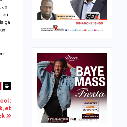
. Je
, au
is ça
baam
eu
eci :
k, et
eck