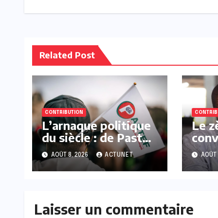
Related Post
CONTRIBUTION
CONTRIB
L’arnaque politique
Le z
du siècle : de Pastef
conv
à Kiiraay
mira
AOÛT 8, 2026
ACTUNET
AOÛT 
sept
Bach
Laisser un commentaire