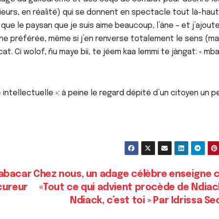
eurs, en réalité) qui se donnent en spectacle tout là-haut
que le paysan que je suis aime beaucoup, l’âne – et j’ajoute
e préférée, même si j’en renverse totalement le sens (ma
icat. Ci wolof, ñu maye bii, te jéem kaa lemmi te jàngat: « m
intellectuelle »: à peine le regard dépité d’un citoyen un p
 Babacar
Chez nous, un adage célèbre enseigne c
cureur
«Tout ce qui advient procède de Ndiac
Ndiack, c’est toi » Par Idrissa S