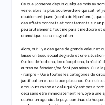
Ce que j’observe depuis quelques mois au somme
veine, alors, la plus boulevardière qui soit; et j’
doublement jaune (dents de Njaaréem…), que ce
des effets concrets et consternants sur un pays
peu brutalement: tout me paraît médiocre et sa
dramatique, sans imagination.
Alors, oui: il y a des gens de grande valeur et q
laissé un tissu social dégradé et une situatio
Oui: les défections, les déceptions, la réalité d
autres ne faisaient/ne font pas mieux. Oui à la
« rompre ». Oui à toutes les catégories de ci
justification et de la complaisance. Oui, nul n’
a toujours raison et celui qui n’y est pas a tort. 
ceci sans être immédiatement renvoyé à une a
cacher un agenda : le pays continue de hoquete