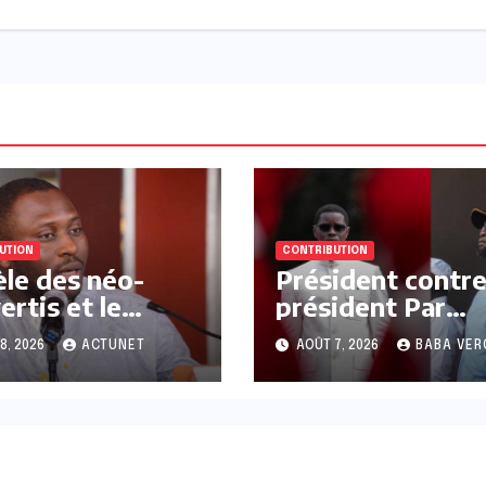
UTION
CONTRIBUTION
èle des néo-
Président contr
ertis et le
président Par
ge du
Moussa Kamara
8, 2026
ACTUNET
AOÛT 7, 2026
BABA VER
ennat Par
ir Fofana