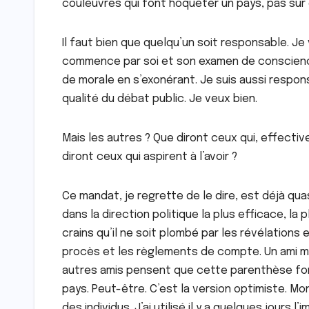
couleuvres qui font hoqueter un pays, pas sûr
Il faut bien que quelqu’un soit responsable. Je 
commence par soi et son examen de conscience,
de morale en s’exonérant. Je suis aussi respon
qualité du débat public. Je veux bien.
Mais les autres ? Que diront ceux qui, effectiv
diront ceux qui aspirent à l’avoir ?
Ce mandat, je regrette de le dire, est déjà qua
dans la direction politique la plus efficace, la p
crains qu’il ne soit plombé par les révélations
procès et les règlements de compte. Un ami me 
autres amis pensent que cette parenthèse fort
pays. Peut-être. C’est la version optimiste. M
des individus. J’ai utilisé il y a quelques jour