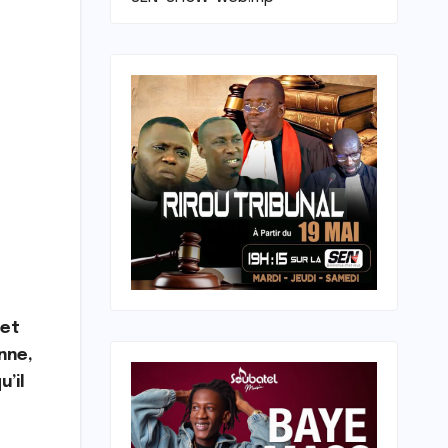
 et
nne,
u’il