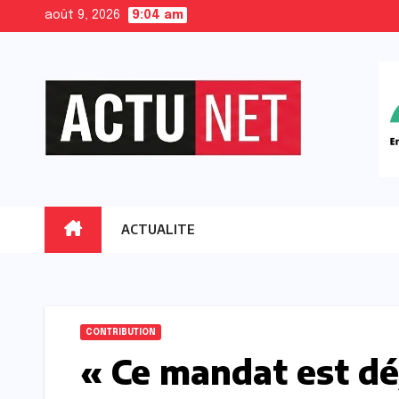
Skip
août 9, 2026
9:04 am
to
content
ACTUALITE
CONTRIBUTION
« Ce mandat est dé