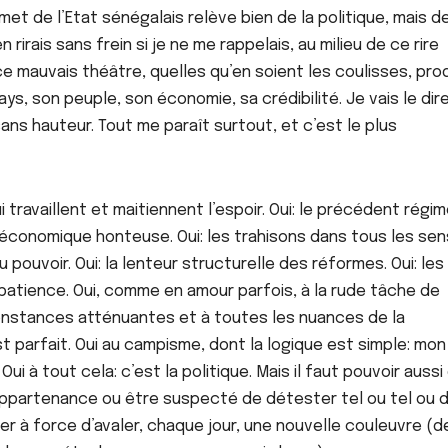
t de l’Etat sénégalais relève bien de la politique, mais de
en rirais sans frein si je ne me rappelais, au milieu de ce rire
 mauvais théâtre, quelles qu’en soient les coulisses, pro
, son peuple, son économie, sa crédibilité. Je vais le dir
ns hauteur. Tout me paraît surtout, et c’est le plus
ui travaillent et maitiennent l’espoir. Oui: le précédent régim
n économique honteuse. Oui: les trahisons dans tous les sen
u pouvoir. Oui: la lenteur structurelle des réformes. Oui: les
 patience. Oui, comme en amour parfois, à la rude tâche de
rconstances atténuantes et à toutes les nuances de la
est parfait. Oui au campisme, dont la logique est simple: mon
Oui à tout cela: c’est la politique. Mais il faut pouvoir aussi 
ppartenance ou être suspecté de détester tel ou tel ou 
r à force d’avaler, chaque jour, une nouvelle couleuvre (d