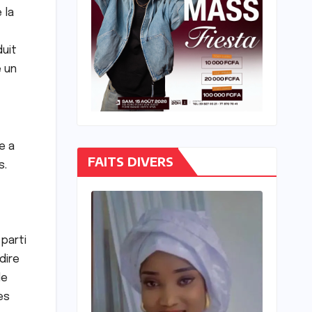
 la
duit
e un
e a
FAITS DIVERS
s.
 parti
dire
de
es