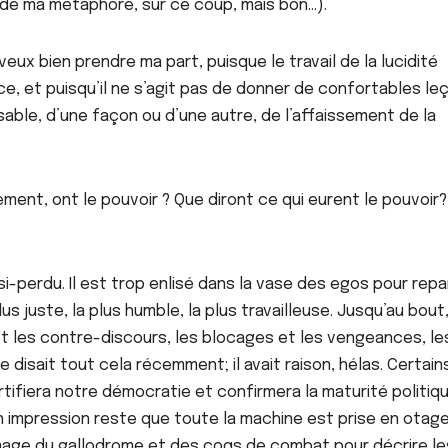
 de ma métaphore, sur ce coup, mais bon…).
veux bien prendre ma part, puisque le travail de la lucidité
À LA UNE
ACTU_EXPRESS
ACTU_EXPRESS
 et puisqu’il ne s’agit pas de donner de confortables le
ACTUALITE
FAITS DIVERS
SOCIETE
ACTUALITE
FAIT
sable, d’une façon ou d’une autre, de l’affaissement de la
Affaire Pape Cheikh
Mort sus
Diallo : malgré
Ndèye Am
l’appel du parquet,
Touba : l
AOÛT 9, 2026
AOÛT 8, 202
les bénéficiaires du
conclusio
ement, ont le pouvoir ? Que diront ce qui eurent le pouvoir
non-lieu recouvrent
légales 
la liberté
si-perdu. Il est trop enlisé dans la vase des egos pour repar
lus juste, la plus humble, la plus travailleuse. Jusqu’au bout,
 et les contre-discours, les blocages et les vengeances, le
disait tout cela récemment; il avait raison, hélas. Certain
ifiera notre démocratie et confirmera la maturité politiq
on impression reste que toute la machine est prise en otag
s l’image du gallodrome et des coqs de combat pour décrire le