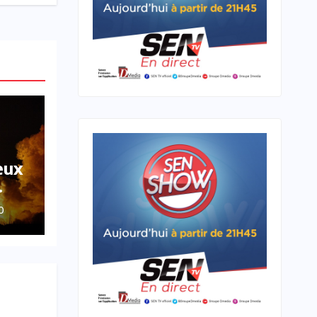
eux
O