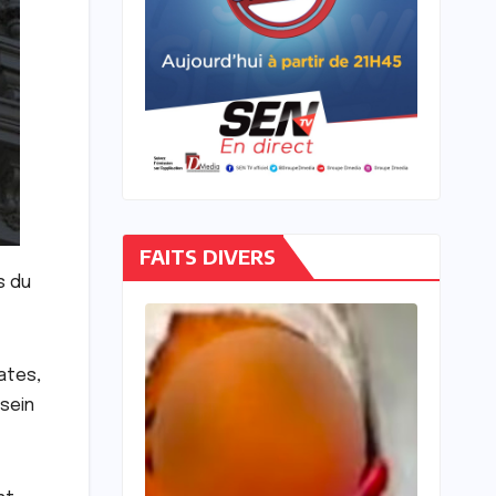
FAITS DIVERS
s du
ates,
 sein