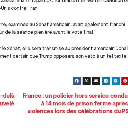
ssie, Brian Fitzpatrick, Tom Barrett et Warren Davidson o
Unis contre l’Iran.
À LA UNE
ACTU_EXPRESS
ACTUALITE
À LA
erre, examinée au Sénat américain, avait également franchi
ACTUALITE
FAITS DIVERS
SOCIETE
ACTU_EXPRESS
our de la séance plénière avant le vote final.
Magal 2026 : la
Touba : u
police note une
femme d
le Sénat, elle sera transmise au président américain Dona
hausse des saisies
après avo
AOÛT 6, 2026
AOÛT 6, 202
iment certain que Trump opposera son veto à un tel texte.
d’ecstasy et de
un membr
chanvre indien
belle-fami
d’empois
u-delà
France : un policier hors service con
uvelé
à 14 mois de prison ferme aprè
violences lors des célébrations du 