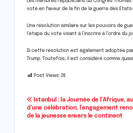
Les membres républicains du Congrès Thomas Ma
voté en faveur de la fin de la guerre des États-
Une résolution similaire sur les pouvoirs de gu
l’étape du vote visant à l’inscrire à l’ordre du j
Si cette résolution est également adoptée par 
Trump. Toutefois, il est considéré comme quas
Post Views:
26
Navigation
Istanbul : la Journée de l’Afrique, a
d’une célébration, l’engagement reno
de
de la jeunesse envers le continent
l’article