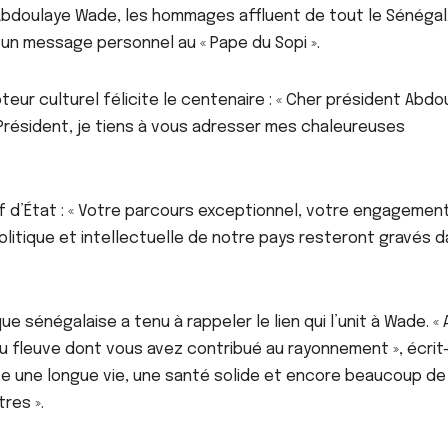
 Abdoulaye Wade, les hommages affluent de tout le Sénégal.
 un message personnel au « Pape du Sopi ».
À LA UNE
ACTU_EXPRESS
ACTU_EXPRESS
teur culturel félicite le centenaire : « Cher président Abdo
ACTUALITE
FAITS DIVERS
SOCIETE
FAITS DIVERS
Aby Ndour inculpée
Keur Mass
 Président, je tiens à vous adresser mes chaleureuses
pour abus de biens
tontine d
sociaux et placée
10 millio
AOÛT 6, 2026
AOÛT 6, 202
sous liberté
vire au sc
hef d’État : « Votre parcours exceptionnel, votre engagemen
provisoire
responsab
politique et intellectuelle de notre pays resteront gravés 
prison
e sénégalaise a tenu à rappeler le lien qui l’unit à Wade. « 
u fleuve dont vous avez contribué au rayonnement », écrit-i
te une longue vie, une santé solide et encore beaucoup de
res ».