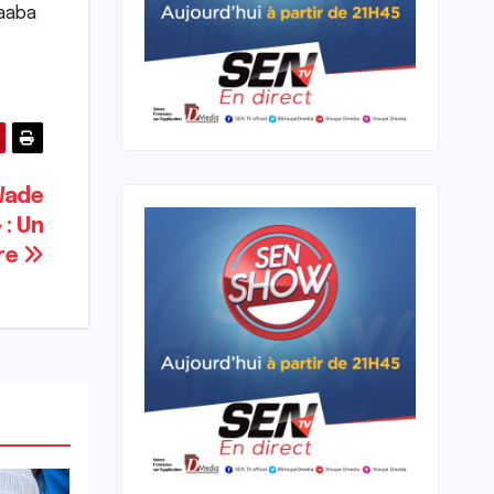
Baaba
Wade
 : Un
ire