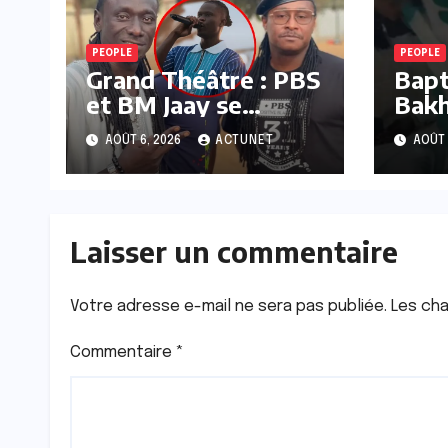
PEOPLE
PEOPLE
Grand Théâtre : PBS
Bapt
et BM Jaay se
Bakh
retrouvent face à
enfl
AOÛT 6, 2026
ACTUNET
AOÛT 
face le même jour
de d
Laisser un commentaire
Votre adresse e-mail ne sera pas publiée.
Les cha
Commentaire
*