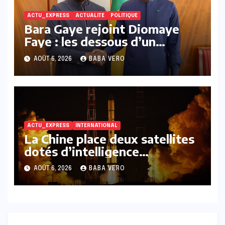
ACTU_EXPRESS
ACTUALITE
POLITIQUE
Bara Gaye rejoint Diomaye
Faye : les dessous d’un
rapprochement politique
AOÛT 6, 2026
BABA VERO
marqué par deux rencontres
clés
ACTU_EXPRESS
INTERNATIONAL
La Chine place deux satellites
dotés d’intelligence
artificielle en orbite.
AOÛT 6, 2026
BABA VERO