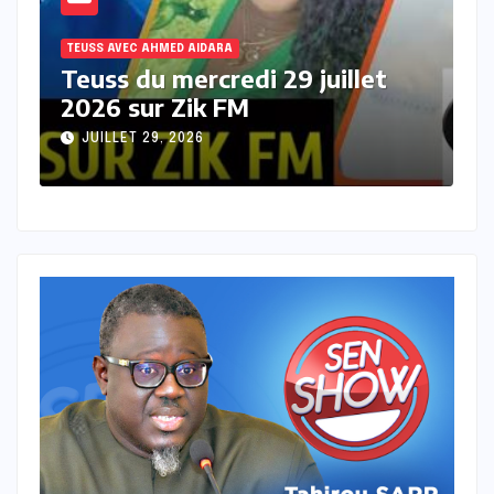
TEUSS AVEC AHMED AIDARA
T
Teuss du mardi 28 Juillet 2026
T
sur Zik FM
s
JUILLET 28, 2026