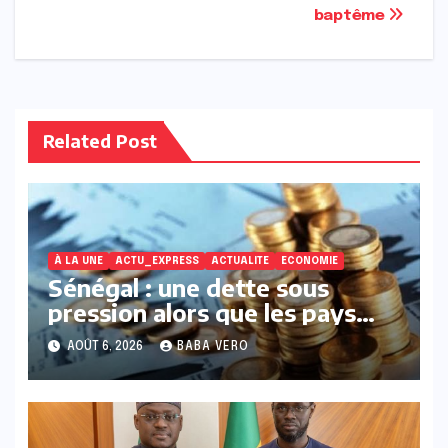
baptême
Related Post
À LA UNE
ACTU_EXPRESS
ACTUALITE
ECONOMIE
Sénégal : une dette sous
pression alors que les pays
voisins amorcent leur
AOÛT 6, 2026
BABA VERO
redressement