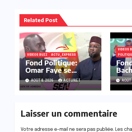
Related Post
VIDEOS 
VIDEOS BUZZ
ACTU_EXPRESS
POLITIQU
Fond Politique:
Fond
Omar Faye se
Bach
défoule sur Sonko
Sonk
AOÛT 8, 2026
ACTUNET
AOÛT 
en direct « Nagnu
mond
wakh 37milliards
sur 
ASER Yi fane la…
de p
Laisser un commentaire
Votre adresse e-mail ne sera pas publiée.
Les cha