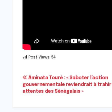
Post Views:
54
Navigation
Aminata Touré : « Saboter l’action
gouvernementale reviendrait à trahir 
de
attentes des Sénégalais »
l’article