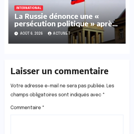
INTERNATIONAL
La Russie dénonce une «
persécution politique » après
l’expulsion de la chroniqueuse
AOÛT 6, 2026
ACTUNET
Xenia Fedorova par la France
Laisser un commentaire
Votre adresse e-mail ne sera pas publiée.
Les
champs obligatoires sont indiqués avec
*
Commentaire
*