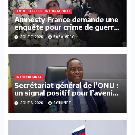
ACTU_EXPRESS
INTERNATIONAL
Amnesty France demande une
enquête pour crime de guerre
après une frappe israélienne
AOÛT 7, 2026
BABA VERO
ayant tué une journaliste au
Liban
INTERNATIONAL
Secrétariat général de l’ONU :
un signal positif pour l’avenir
de Macky Sall
AOÛT 6, 2026
ACTUNET