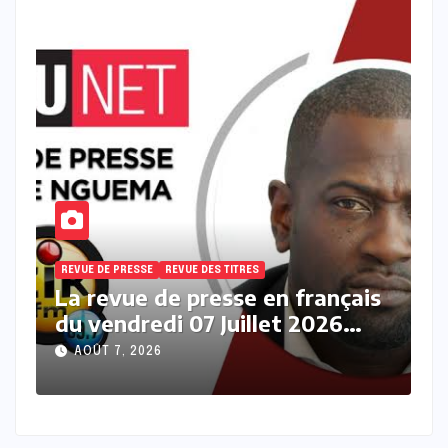
REVUE DE PRESSE
REVUE DES TITRES
R
s
La revue des titres en français
L
du vendredi 07 Août 2026 avec
j
Fabrice Nguema
M
AOÛT 7, 2026