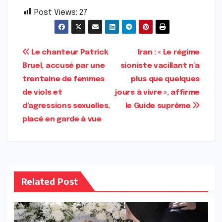
Post Views:
27
Navigation
Le chanteur Patrick
Iran : « Le régime
Bruel, accusé par une
sioniste vacillant n’a
de
trentaine de femmes
plus que quelques
l’article
de viols et
jours à vivre », affirme
d’agressions sexuelles,
le Guide suprême
placé en garde à vue
Related Post