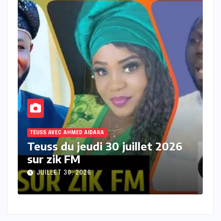
TEUSS AVEC AHMED AIDARA
T
Teuss du mercredi 29 juillet
T
2026 sur Zik FM
s
JUILLET 29, 2026