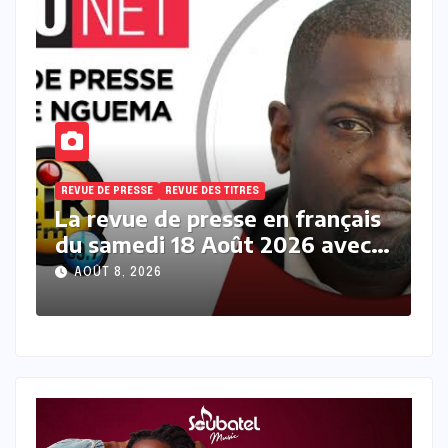
REVUE DE PRESSE
REVUE DES TITRES
is
La revue des titres en français
c
du samedi 08 Août 2026 avec
Fabrice Nguema
AOÛT 8, 2026