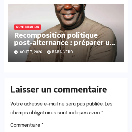
CONTRIBUTION
Recomposition politique
post-alternance : préparer une
succession ou réinventer une
AOÛT 7, 2026
BABA VERO
espérance ?
Laisser un commentaire
Votre adresse e-mail ne sera pas publiée.
Les
champs obligatoires sont indiqués avec
*
Commentaire
*