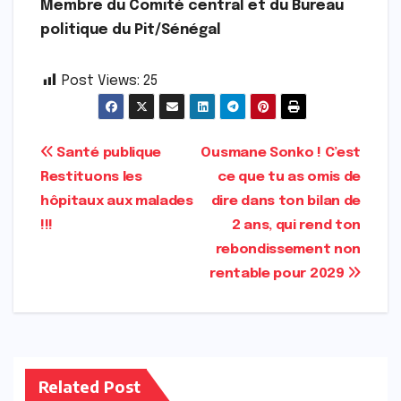
Membre du Comité central et du Bureau
politique du Pit/Sénégal
Post Views:
25
Navigation
Santé publique
Ousmane Sonko ! C’est
Restituons les
ce que tu as omis de
de
hôpitaux aux malades
dire dans ton bilan de
l’article
!!!
2 ans, qui rend ton
rebondissement non
rentable pour 2029
Related Post