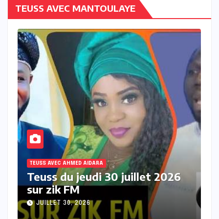
TEUSS AVEC MANTOULAYE
TEUSS AVEC AHMED AIDARA
T
Teuss du mercredi 29 juillet
T
2026 sur Zik FM
s
JUILLET 29, 2026