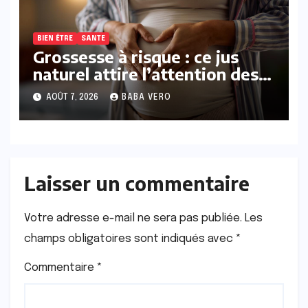
BIEN ÊTRE
SANTE
Grossesse à risque : ce jus
naturel attire l’attention des
chercheurs
AOÛT 7, 2026
BABA VERO
Laisser un commentaire
Votre adresse e-mail ne sera pas publiée.
Les
champs obligatoires sont indiqués avec
*
Commentaire
*