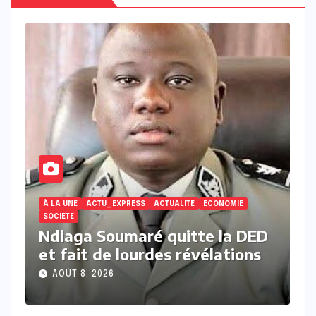
E
ECONOMIE
 DED
La jeunesse sénégalaise entre
ons
désillusion économique et repli
protectionniste
AOÛT 7, 2026