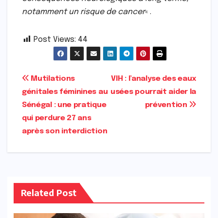
notamment un risque de cancer
« .
Post Views:
44
Navigation
Mutilations
VIH : l’analyse des eaux
génitales féminines au
usées pourrait aider la
de
Sénégal : une pratique
prévention
l’article
qui perdure 27 ans
après son interdiction
Related Post