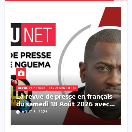
REVUE DE PRESSE
REVUE DES TITRES
çais
La revue des titres en français
ec
du samedi 08 Août 2026 avec
Fabrice Nguema
AOÛT 8, 2026