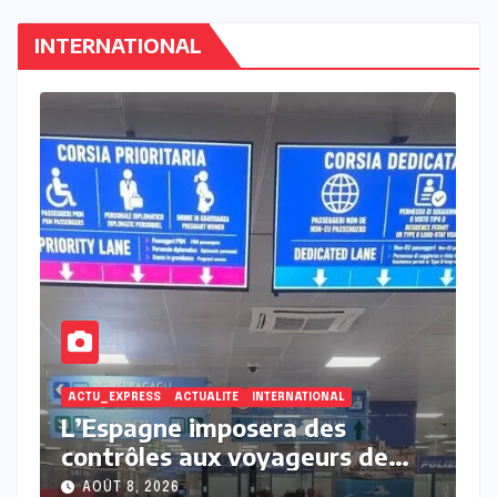
INTERNATIONAL
ACTU_EXPRESS
INTERNATIONAL
Amnesty France demande une
e
enquête pour crime de guerre
nd
après une frappe israélienne
AOÛT 7, 2026