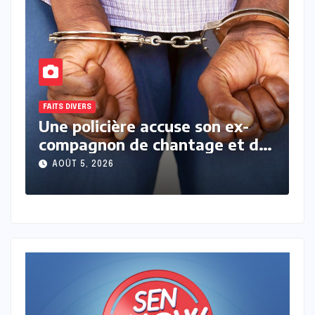
FAITS DIVERS
F
Drame à Wassadou : une
D
e
fillette de 4 ans retrouvée
m
sans vie au fond d’un puits
s
AOÛT 5, 2026