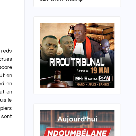
s reds
crues
 score
but en
ed en
at en
uis le
piers
 sont