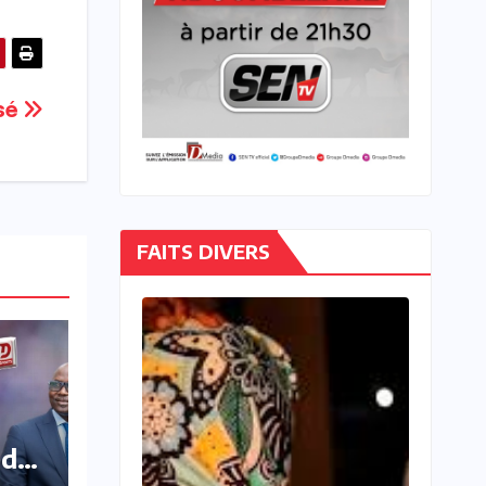
isé
FAITS DIVERS
u
 de