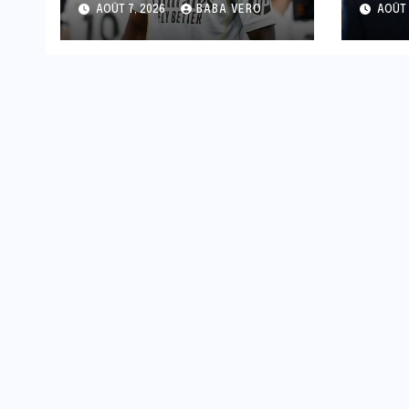
AOÛT 7, 2026
BABA VERO
AOÛT 
pres
auto
d’in
aba