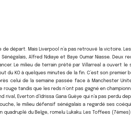
de départ. Mais Liverpool n’a pas retrouvé la victoire. Le
x Sénégalais, Alfred Ndiaye et Baye Oumar Niasse. Deux re
ncer. Le milieu de terrain prêté par Villarreal a ouvert le
ut du KO à quelques minutes de la fin. C’est son premier 
près celui de la semaine passée face à Manchester Unit
ne rouge tandis que les reds n’ont pas gagné en championn
nd rival, Everton d’Idrissa Gana Guèye qui n’a pas perdu dep
ouche, le milieu défensif sénégalais a regardé ses coéqui
 quadruplé du Belge, romelu Lukaku. Les Toffees (7èmes)