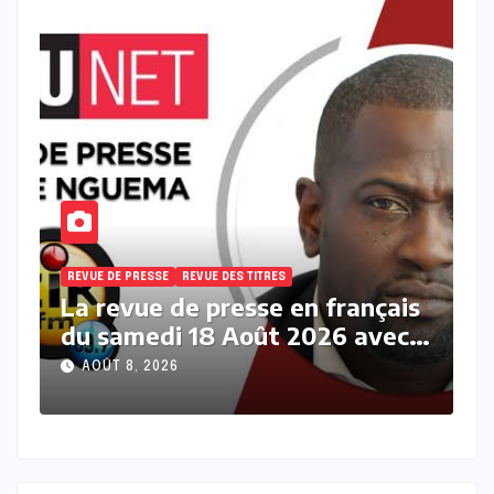
REVUE DE PRESSE
REVUE DES TITRES
ançais
La revue des titres en français
 avec
du samedi 08 Août 2026 avec
Fabrice Nguema
AOÛT 8, 2026