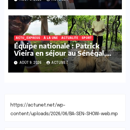
ACTU_EXPRESS
À LA UNE
ACTUALITE
SPORT
Équipe nationale : Patrick
Vieira en séjour au Sénégal,
les discussions autour des
AOÛT 9, 2026
ACTUNET
Lions se précisent
https://actunet.net/wp-
content/uploads/2026/06/BA-SEN-SHOW-web.mp