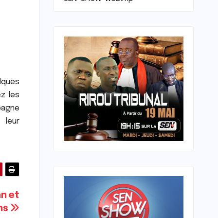
elques
ez les
pagne
 leur
an et
ons