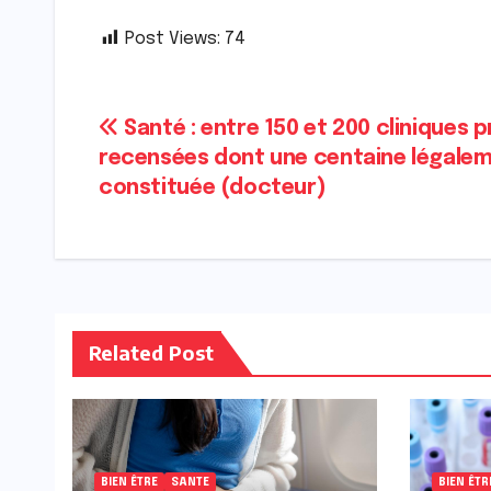
Post Views:
74
Navigation
Santé : entre 150 et 200 cliniques p
recensées dont une centaine légale
de
constituée (docteur)
l’article
Related Post
BIEN ÊTRE
SANTE
BIEN ÊTR