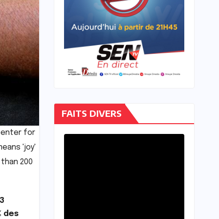
FAITS DIVERS
center for
eans 'joy'
 than 200
83
% des