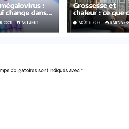
mégalovirus :
Grossesse et
ui change dans
chaleur : ce que 
rise en charge
la science
6, 2026
ACTUNET
AOÛT 5, 2026
BABA VER
 femmes
intes
mps obligatoires sont indiqués avec
*