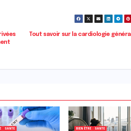
rivées
Tout savoir sur la cardiologie génér
ment
E
SANTE
BIEN ÊTRE
SANTE