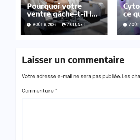
Pourquoi votre
Cyto
ventre gâche-t-il les
ce q
premiers jours de
la p
AOÛT 6, 2026
ACTUNET
AOÛT 
vos vacances ?
des
ence
Laisser un commentaire
Votre adresse e-mail ne sera pas publiée.
Les cha
Commentaire
*