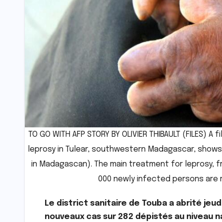
TO GO WITH AFP STORY BY OLIVIER THIBAULT (FILES) A f
leprosy in Tulear, southwestern Madagascar, show
in Madagascan). The main treatment for leprosy, fr
000 newly infected persons are 
Le district sanitaire de Touba a abrité jeu
nouveaux cas sur 282 dépistés au niveau na