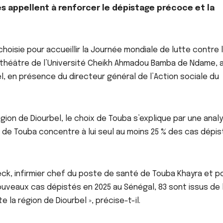
res appellent à renforcer le dépistage précoce et la
ACTUALITE
ACTU_EXPRESS
ACTU_EXPRESS
choisie pour accueillir la Journée mondiale de lutte contre 
FAITS DIVERS
SOCIETE
FAITS DIVERS
Aby Ndour inculpée
Keur Mass
hithéâtre de l’Université Cheikh Ahmadou Bamba de Ndame, 
pour abus de biens
tontine d
l, en présence du directeur général de l’Action sociale du
sociaux et placée
10 millio
AOÛT 6, 2026
AOÛT 6, 202
sous liberté
vire au sc
provisoire
responsab
région de Diourbel, le choix de Touba s’explique par une anal
prison
re de Touba concentre à lui seul au moins 25 % des cas dépi
, infirmier chef du poste de santé de Touba Khayra et po
 nouveaux cas dépistés en 2025 au Sénégal, 83 sont issus de 
e la région de Diourbel », précise-t-il.