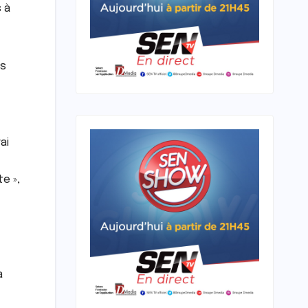
s à
ns
ai
e »,
a