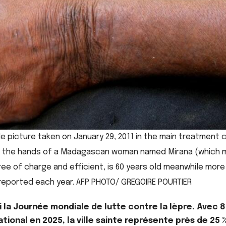
ile picture taken on January 29, 2011 in the main treatment 
s the hands of a Madagascan woman named Mirana (which m
ee of charge and efficient, is 60 years old meanwhile more
reported each year. AFP PHOTO/ GREGOIRE POURTIER
di la Journée mondiale de lutte contre la lèpre. Avec 
tional en 2025, la ville sainte représente près de 25 