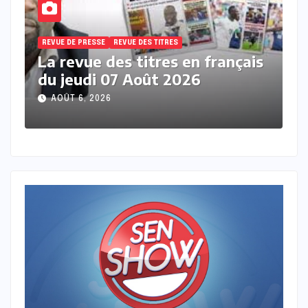
REVUE DE PRESSE
REVUE DES TITRES
nçais
La revue de presse en wolof du
mercredi 05 Aout 2026 avec
Mantoulaye Th Ndoye
AOÛT 5, 2026