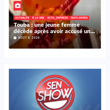
S
À LA UNE
ACTU_EXPRESS
ACTUALITE
FAITS DIVERS
Il volait les effets des
un
baigneurs pour acheter de
l’alcool : un maçon condamné à
AOÛT 6, 2026
Mbour