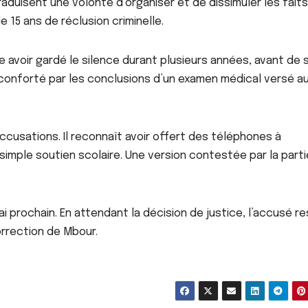
duisent une volonté d’organiser et de dissimuler les faits
e 15 ans de réclusion criminelle.
ACTU_EXPRESS
me avoir gardé le silence durant plusieurs années, avant de 
FAITS DIVERS
FAITS DIVERS
é conforté par les conclusions d’un examen médical versé a
Kédougou : deux
Parcelles 
victimes de traite
un locata
sexuelle identifiées,
garde à v
AOÛT 9, 2026
AOÛT 9, 202
accusations. Il reconnaît avoir offert des téléphones à
une femme déférée
des accus
d’agressi
n simple soutien scolaire. Une version contestée par la parti
sexuelles
sur une a
de 13 ans
ai prochain. En attendant la décision de justice, l’accusé r
orrection de Mbour.