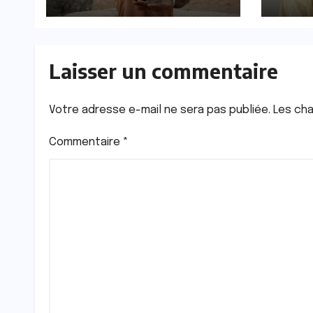
Diriyah en Arabie
réaf
saoudite
enga
ce qu
rése
Laisser un commentaire
pédo
narc
Votre adresse e-mail ne sera pas publiée.
Les cha
Commentaire
*