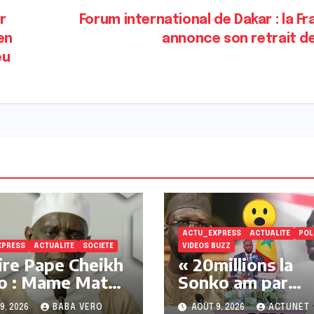
r
Forum international de Dakar : la F
en
annonce son retrait 
eu
ACTU_EXPRESS
ACTUALITE
POL
XPRESS
ACTUALITE
SOCIETE
VIDEOS BUZZ
ire Pape Cheikh
« 20millions la
lo : Mame Matar
Sonko am par
e (Jamra)
jours » Omar Fa
9, 2026
BABA VERO
AOÛT 9, 2026
ACTUNET