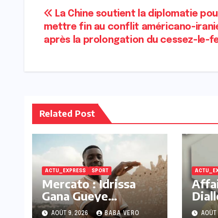
Navigation
La Chine soutient la diplomatie pou
mettre fin au conflit américano-irani
de
après la prolongation du cessez-le-f
l’article
Related Post
ACTU_EXPRESS
SPORT
ACTU_E
Mercato : Idrissa
Affa
Gana Gueye
Dial
s’engage avec Al-
Guèy
AOÛT 9, 2026
BABA VERO
AOÛT 