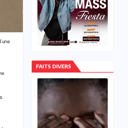
d’une
FAITS DIVERS
une
s.