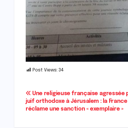
Post Views:
34
Navigation
Une religieuse française agressée 
juif orthodoxe à Jérusalem : la France
de
réclame une sanction « exemplaire »
l’article