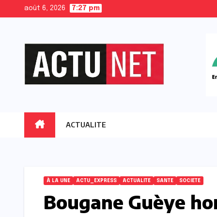
Skip
août 6, 2026
7:27 pm
to
content
ACTUALITE
À LA UNE
ACTU_EXPRESS
ACTUALITE
SANTE
SOCIETE
Bougane Guèye hono