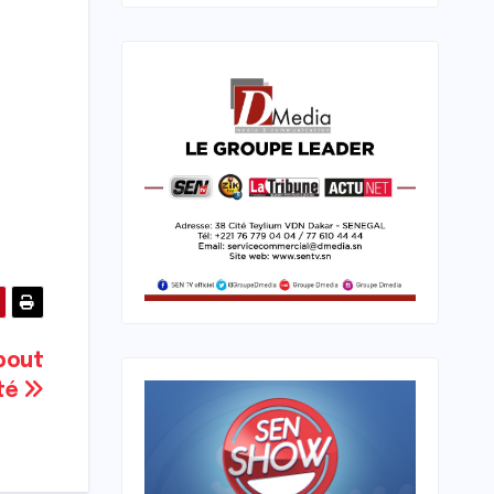
about
té