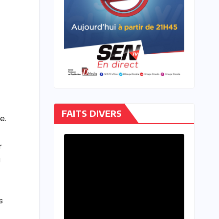
FAITS DIVERS
e.
r
u
s