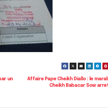
par un
Affaire Pape Cheikh Diallo : le mar
Cheikh Babacar Sow arre