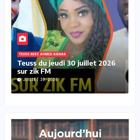
TEUSS AVEC AHMED AIDARA
T
Teuss du mercredi 29 juillet
T
2026 sur Zik FM
s
JUILLET 29, 2026