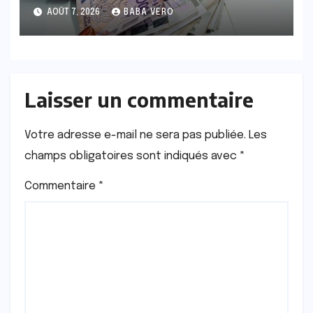
de la Direction générale des
AOÛT 7, 2026
BABA VERO
Financements et de la Dette
Laisser un commentaire
Votre adresse e-mail ne sera pas publiée.
Les
champs obligatoires sont indiqués avec
*
Commentaire
*