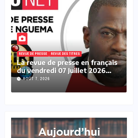
REVUE DE PRESSE
REVUE DES TITRES
R
s
La revue des titres en français
L
du vendredi 07 Août 2026 avec
j
Fabrice Nguema
M
AOÛT 7, 2026