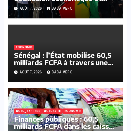
repli protectionniste
AOÛT 7, 2026
BABA VERO
ECONOMIE
Sénégal : l’État mobilise 60,5
milliards FCFA à travers une
émission de bons du Trésor
AOÛT 7, 2026
BABA VERO
sur le marché de l’UMOA
ACTU_EXPRESS
ACTUALITE
ECONOMIE
Finances publiques : 60,5
milliards FCFA dans les caisses