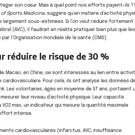
téger son cœur. Mais à quel point nos efforts payent-ils ?
l of Sports Medicine
, suggère qu’en matière d’activité phys
 largement sous-estimées. Si l’on veut réduire fortement 
ACTUALITE
ACTU_EXPRESS
ACTU_EXPRESS
bral (AVC), il faudrait en réalité pratiquer bien plus que les
FAITS DIVERS
SOCIETE
FAITS DIVERS
Aby Ndour inculpée
Keur Mass
par l’Organisation mondiale de la santé (OMS).
pour abus de biens
tontine d
sociaux et placée
10 millio
r réduire le risque de 30 %
AOÛT 6, 2026
AOÛT 6, 202
sous liberté
vire au sc
provisoire
responsab
e Macao, en Chine, se sont intéressés au lien entre activi
prison
e cardiovasculaire. Pour cela, ils ont analysé les données d
ank. Les volontaires, âgés en moyenne de 57 ans, portaient 
esurer leur niveau d’activité physique. Leur capacité
u VO2 max, un indicateur qui mesure la quantité maximale
effort intense.
ements cardiovasculaires (infarctus, AVC, insuffisance