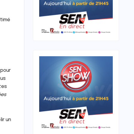
stimé
 pour
lus
tes
ées
ir un