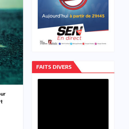
FAITS DIVERS
our
rt