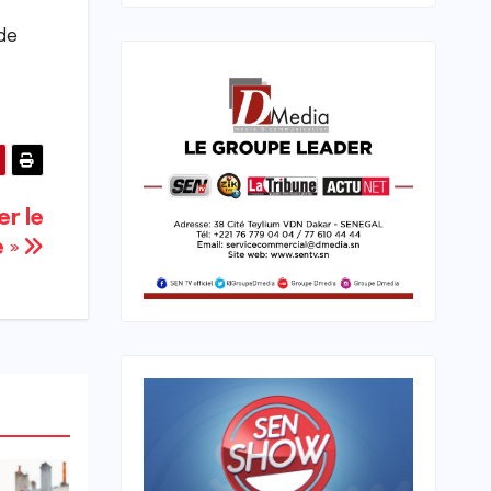
 de
er le
e »