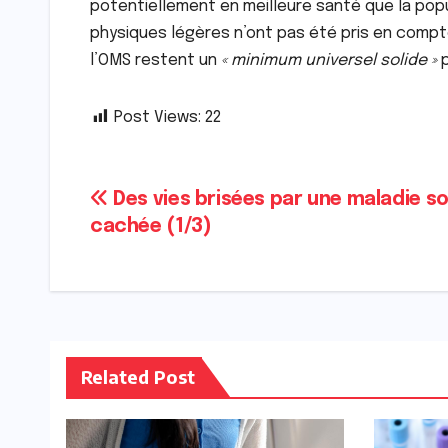
potentiellement en meilleure santé que la popu
physiques légères n’ont pas été pris en compte
l’OMS restent un
« minimum universel solide »
p
Post Views:
22
Navigation
Des vies brisées par une maladie s
cachée (1/3)
de
l’article
Related Post