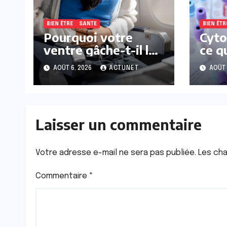
BIEN ÊTRE
SANTE
BIEN ÊTR
Pourquoi votre
Cyto
ventre gâche-t-il les
ce q
premiers jours de
la p
AOÛT 6, 2026
ACTUNET
AOÛT 
vos vacances ?
des
ence
Laisser un commentaire
Votre adresse e-mail ne sera pas publiée.
Les cha
Commentaire
*