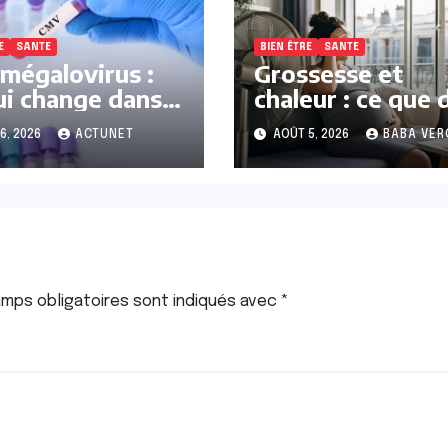
E
SANTE
BIEN ÊTRE
SANTE
mégalovirus :
Grossesse et
ui change dans
chaleur : ce que 
rise en charge
la science
6, 2026
ACTUNET
AOÛT 5, 2026
BABA VER
 femmes
intes
mps obligatoires sont indiqués avec
*