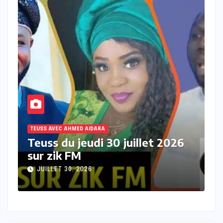
TEUSS AVEC AHMED AIDARA
T
Teuss du mercredi 29 juillet
T
2026 sur Zik FM
s
JUILLET 29, 2026