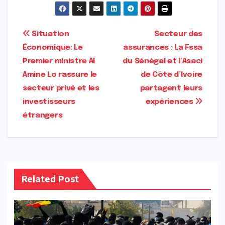
Navigation
Situation
Secteur des
Économique: Le
assurances : La Fssa
de
Premier ministre Al
du Sénégal et l’Asaci
l’article
Amine Lo rassure le
de Côte d’Ivoire
secteur privé et les
partagent leurs
investisseurs
expériences
étrangers
Related Post