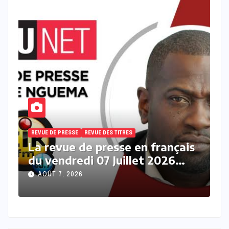
REVUE DE PRESSE
REVUE DES TITRES
R
s
La revue des titres en français
L
du vendredi 07 Août 2026 avec
j
Fabrice Nguema
M
AOÛT 7, 2026