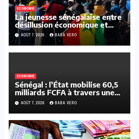
ECONOMIE
La jeunesse sénégalaise entre
désillusion économique et
repli protectionniste
AOÛT 7, 2026
BABA VERO
ECONOMIE
Sénégal : l’État mobilise 60,5
milliards FCFA à travers une
émission de bons du Trésor
AOÛT 7, 2026
BABA VERO
sur le marché de l’UMOA