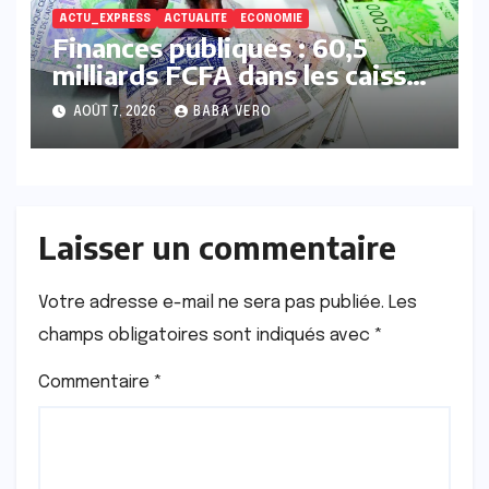
ACTU_EXPRESS
ACTUALITE
ECONOMIE
Finances publiques : 60,5
milliards FCFA dans les caisses
de la Direction générale des
AOÛT 7, 2026
BABA VERO
Financements et de la Dette
Laisser un commentaire
Votre adresse e-mail ne sera pas publiée.
Les
champs obligatoires sont indiqués avec
*
Commentaire
*