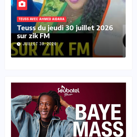
TEUSS AVEC AHMED AIDARA
T
Teuss du mercredi 29 juillet
T
2026 sur Zik FM
s
JUILLET 29, 2026