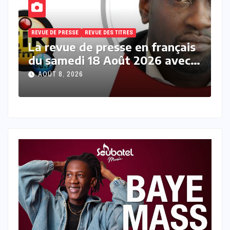
REVUE DE PRESSE
REVUE DES TITRES
R
s
La revue des titres en français
L
du samedi 08 Août 2026 avec
v
Fabrice Nguema
M
AOÛT 8, 2026