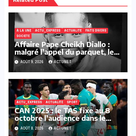
À LA UNE
ACTU_EXPRESS
ACTUALITE
FAITS DIVERS
SOCIETE
Affaire Pape Cheikh Diallo :
malgré l’appel du parquet, les
bénéficiaires du non-lieu
AOÛT 9, 2026
ACTUNET
recouvrent la liberté
ACTU_EXPRESS
ACTUALITE
SPORT
CAN 2025 : le TAS fixe au 8
octobre l’audience dans le
litige Sénégal-Maroc
AOÛT 8, 2026
ACTUNET