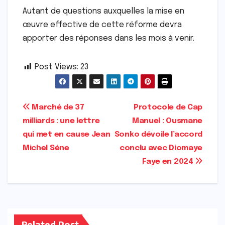
Autant de questions auxquelles la mise en
œuvre effective de cette réforme devra
apporter des réponses dans les mois à venir.
Post Views:
23
Navigation
Marché de 37
Protocole de Cap
milliards : une lettre
Manuel : Ousmane
de
qui met en cause Jean
Sonko dévoile l’accord
l’article
Michel Séne
conclu avec Diomaye
Faye en 2024
Related Post