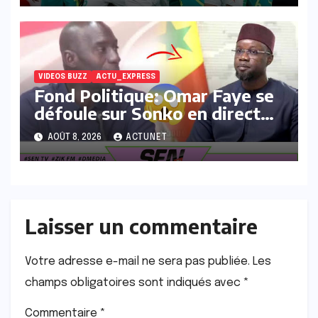
VIDEOS BUZZ
ACTU_EXPRESS
Fond Politique: Omar Faye se
défoule sur Sonko en direct
« Nagnu wakh 37milliards
AOÛT 8, 2026
ACTUNET
ASER Yi fane la…
Laisser un commentaire
Votre adresse e-mail ne sera pas publiée.
Les
champs obligatoires sont indiqués avec
*
Commentaire
*