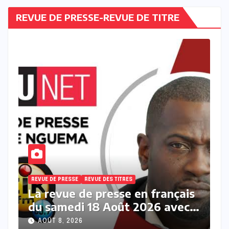
REVUE DE PRESSE-REVUE DE TITRE
REVUE DE PRESSE
REVUE DES TITRES
is
La revue des titres en français
c
du samedi 08 Août 2026 avec
Fabrice Nguema
AOÛT 8, 2026