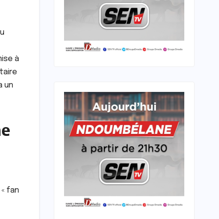
au
mise à
taire
a un
ne
 « fan