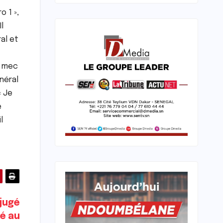
o 1 »,
Il
al et
n mec
néral
« Je
e
l
jugé
xé au