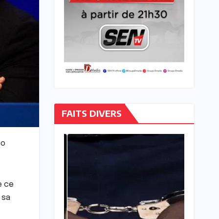
FAITS DIVERS
no
e ce
 sa