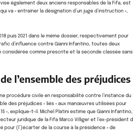
i vise également deux anciens responsables de la Fifa, est
qui va « entraîner la désignation d’un juge d’instruction »,
VIDEOS BUZZ
ACTUALITE
À LA UNE
ACTU_EXPRESS
FAITS DIVERS
ACTUALITE
FAITS DIVERS
2018 puis 2021 dans le même dossier, respectivement pour
Mort d’Alexandro
Des lesbiennes
afic d’influence contre Gianni Infantino, toutes deux
Doti : huit amis
arrêtées pour
placés en garde à
menaces, injure
 été considérée comme prescrite et la seconde classée sans
AOÛT 7, 2026
AOÛT 7, 2026
vue dans le cadre
autres infracti
des investigations
présumées
 de l’ensemble des préjudices
une procédure civile en responsabilité contre l’instance du
mble des préjudices » liés « aux manœuvres utilisées pour
 », explique-t-il. Michel Platini estime que Gianni Infantino,
ecteur juridique de la Fifa Marco Villiger et l’ex-président 
 pour (l’)écarter de la course à la présidence » de