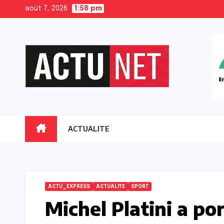
Skip
août 7, 2026
1:58 pm
to
content
ACTUALITE
ACTU_EXPRESS
ACTUALITE
SPORT
Michel Platini a po