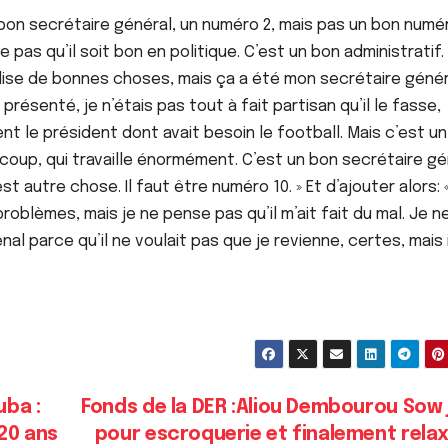
ès bon secrétaire général, un numéro 2, mais pas un bon numér
nse pas qu’il soit bon en politique. C’est un bon administratif. 
 dise de bonnes choses, mais ça a été mon secrétaire génér
 présenté, je n’étais pas tout à fait partisan qu’il le fasse,
t le président dont avait besoin le football. Mais c’est u
ucoup, qui travaille énormément. C’est un bon secrétaire gé
’est autre chose. Il faut être numéro 10. » Et d’ajouter alors: 
problèmes, mais je ne pense pas qu’il m’ait fait du mal. Je n
pénal parce qu’il ne voulait pas que je revienne, certes, mais i
uba :
Fonds de la DER :Aliou Dembourou Sow 
20 ans
pour escroquerie et finalement rela