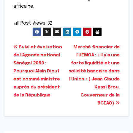
africaine.
Post Views:
32
Navigation
Suivi et évaluation
Marché financier de
de l’Agenda national
l’UEMOA : « Il y’a une
de
Sénégal 2050 :
forte liquidité et une
l’article
Pourquoi Alain Diouf
solidité bancaire dans
est nommé ministre
l’Union » ( Jean Claude
auprès du président
Kassi Brou,
de la République
Gouverneur de la
BCEAO)