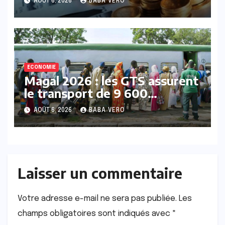
AOÛT 6, 2026
BABA VERO
redressement
ECONOMIE
Magal 2026 : les GTS assurent
le transport de 9 600
voyageurs et affichent leur
AOÛT 6, 2026
BABA VERO
satisfaction
Laisser un commentaire
Votre adresse e-mail ne sera pas publiée.
Les
champs obligatoires sont indiqués avec
*