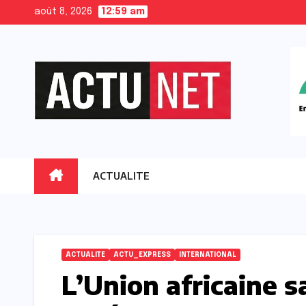
Skip
août 8, 2026
12:59 am
to
content
ACTUALITE
ACTUALITE
ACTU_EXPRESS
INTERNATIONAL
L’Union africaine s