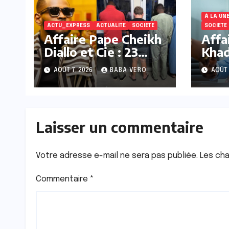
À LA UN
ACTU_EXPRESS
ACTUALITE
SOCIETE
SOCIETE
Affaire Pape Cheikh
Affa
Diallo et Cie : 23
Khad
personnes remises
la l
AOÛT 7, 2026
BABA VERO
AOÛT 
en liberté pour
de 2
insuffisance de
déte
charges
prév
Laisser un commentaire
Votre adresse e-mail ne sera pas publiée.
Les cha
Commentaire
*