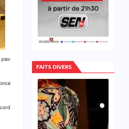
 paix
FAITS DIVERS
noncé
ccord