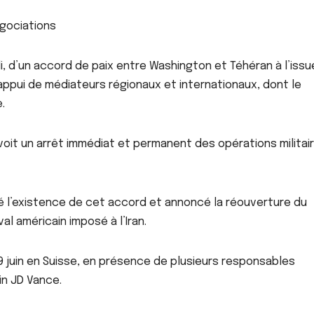
égociations
VIDEOS BUZZ
ACTUALITE
À LA UNE
ACTU_
i, d’un accord de paix entre Washington et Téhéran à l’issu
FAITS DIVERS
ACTUALITE
FAIT
appui de médiateurs régionaux et internationaux, dont le
Mort d’Alexandro
Des lesbi
Doti : huit amis
arrêtées 
.
placés en garde à
menaces, 
AOÛT 7, 2026
AOÛT 7, 202
vue dans le cadre
autres in
évoit un arrêt immédiat et permanent des opérations militai
des investigations
présumée
é l’existence de cet accord et annoncé la réouverture du
al américain imposé à l’Iran.
19 juin en Suisse, en présence de plusieurs responsables
in JD Vance.