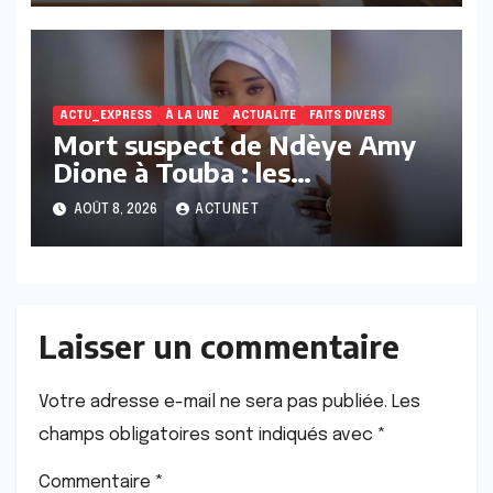
ACTU_EXPRESS
À LA UNE
ACTUALITE
FAITS DIVERS
Mort suspect de Ndèye Amy
Dione à Touba : les
conclusions médico-légales
AOÛT 8, 2026
ACTUNET
attendues…
Laisser un commentaire
Votre adresse e-mail ne sera pas publiée.
Les
champs obligatoires sont indiqués avec
*
Commentaire
*