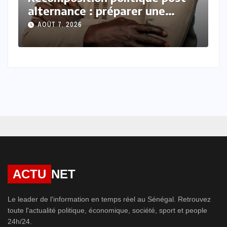
Oumar Demba Ba, Les mots
ne
façonnent le monde : Discours
AOÛT 7, 2026
et Diplomatie : Des paroles,
des mots et une image
ACTU
NET
Le leader de l'information en temps réel au Sénégal. Retrouvez
toute l'actualité politique, économique, société, sport et people
24h/24.