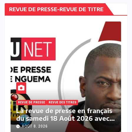
REVUE DE PRESSE-REVUE DE TITRE
REVUE DE PRESSE
REVUE DES TITRES
is
La revue des titres en français
c
du samedi 08 Août 2026 avec
Fabrice Nguema
AOÛT 8, 2026