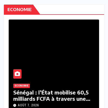
ECONOMIE
ACTU_EXPRESS
ACTUALITE
ECONOMIE
,5
Finances publiques : 60,5
e
milliards FCFA dans les caisses
 sur
de la Direction générale des
AOÛT 7, 2026