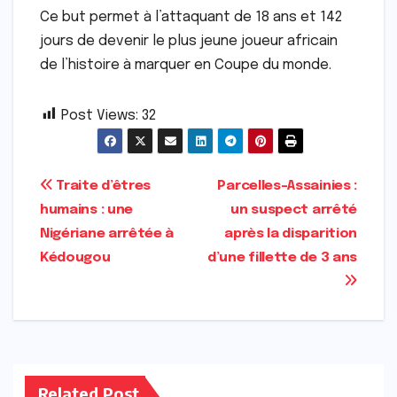
Ce but permet à l’attaquant de 18 ans et 142
jours de devenir le plus jeune joueur africain
de l’histoire à marquer en Coupe du monde.
Post Views:
32
Navigation
Traite d’êtres
Parcelles-Assainies :
humains : une
un suspect arrêté
de
Nigériane arrêtée à
après la disparition
l’article
Kédougou
d’une fillette de 3 ans
Related Post