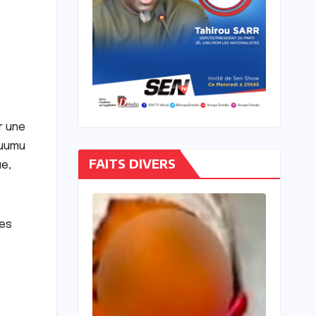
r une
Buumu
FAITS DIVERS
e,
ces