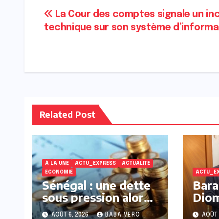
Navigation
La Cour des comptes signale un in
technique sur son système d’informa
de
l’article
Related Post
À LA UNE
ACTU_EXPRESS
ACTUALITE
ECONOMIE
ACTU_E
Sénégal : une dette
Bara
sous pression alors
Diom
que les pays voisins
dess
AOÛT 6, 2026
BABA VERO
AOÛT 