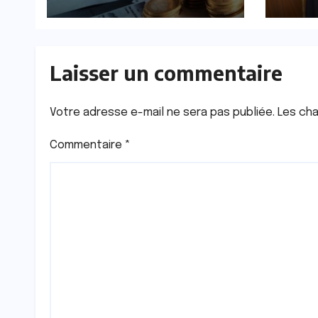
amorcent leur
rap
redressement
poli
par 
clés
Laisser un commentaire
Votre adresse e-mail ne sera pas publiée.
Les cha
Commentaire
*