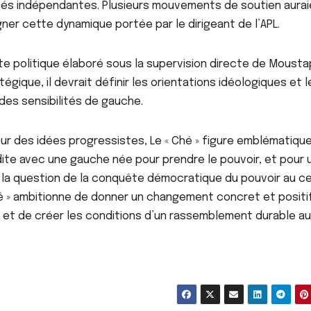
lités indépendantes. Plusieurs mouvements de soutien aura
r cette dynamique portée par le dirigeant de l’APL.
À LA UNE
ACTU_EXPRESS
ACTUALITE
À LA
e politique élaboré sous la supervision directe de Moust
ACTUALITE
FAITS DIVERS
SOCIETE
ACTU_EXPRESS
gique, il devrait définir les orientations idéologiques et l
Magal 2026 : la
Touba : u
des sensibilités de gauche.
police note une
femme d
hausse des saisies
après avo
AOÛT 6, 2026
AOÛT 6, 202
d’ecstasy et de
un membr
 des idées progressistes, Le « Ché » figure emblématiqu
chanvre indien
belle-fami
te avec une gauche née pour prendre le pouvoir, et pour 
d’empois
 la question de la conquête démocratique du pouvoir au c
 ché » ambitionne de donner un changement concret et positi
e et de créer les conditions d’un rassemblement durable a