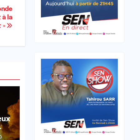
conde
 à la
 »
eux
O