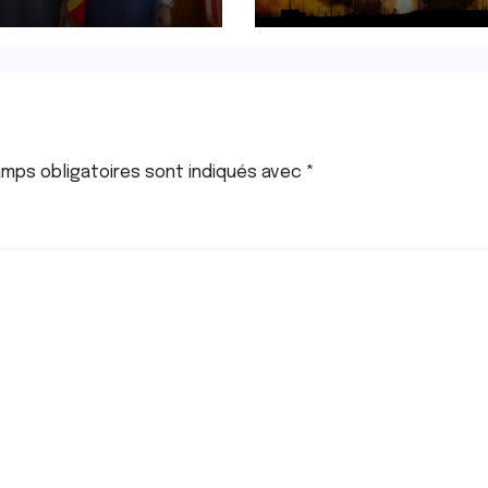
prochement
artificielle en
tique marqué
orbite.
deux rencontres
mps obligatoires sont indiqués avec
*