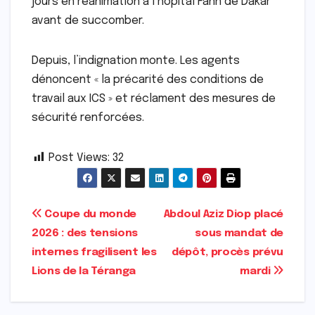
jours en réanimation à l’hôpital Fann de Dakar
avant de succomber.
Depuis, l’indignation monte. Les agents
dénoncent « la précarité des conditions de
travail aux ICS » et réclament des mesures de
sécurité renforcées.
Post Views:
32
Navigation
Coupe du monde
Abdoul Aziz Diop placé
2026 : des tensions
sous mandat de
de
internes fragilisent les
dépôt, procès prévu
l’article
Lions de la Téranga
mardi