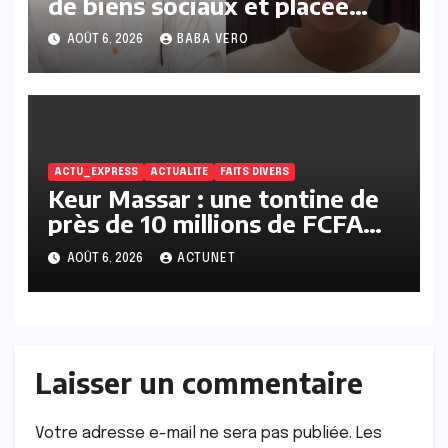
de biens sociaux et placée
sous liberté provisoire
AOÛT 6, 2026
BABA VERO
ACTU_EXPRESS
ACTUALITE
FAITS DIVERS
Keur Massar : une tontine de
près de 10 millions de FCFA
vire au scandale, la
AOÛT 6, 2026
ACTUNET
responsable en prison
Laisser un commentaire
Votre adresse e-mail ne sera pas publiée.
Les