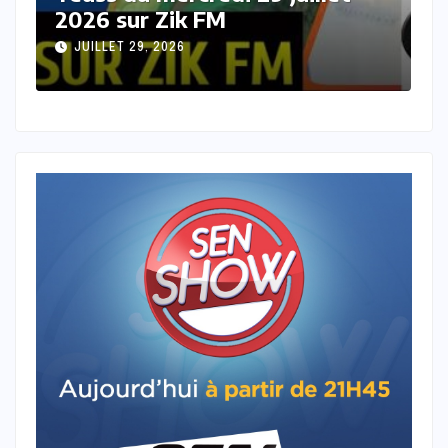
sur Zik FM
s
JUILLET 28, 2026