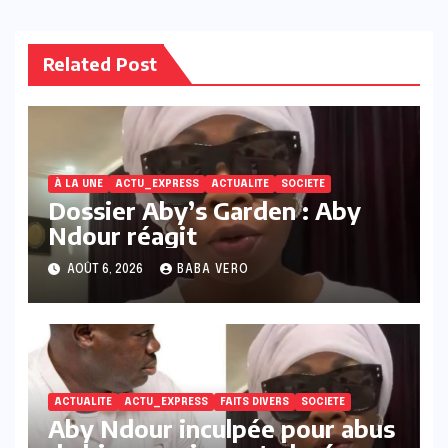
Related Post
À LA UNE
ACTU_EXPRESS
ACTUALITE
SOCIETE
Dossier Aby’s Garden : Aby
Ndour réagit
AOÛT 6, 2026
BABA VERO
ACTUALITE
ACTU_EXPRESS
FAITS DIVERS
SOCIETE
Aby Ndour inculpée pour abus