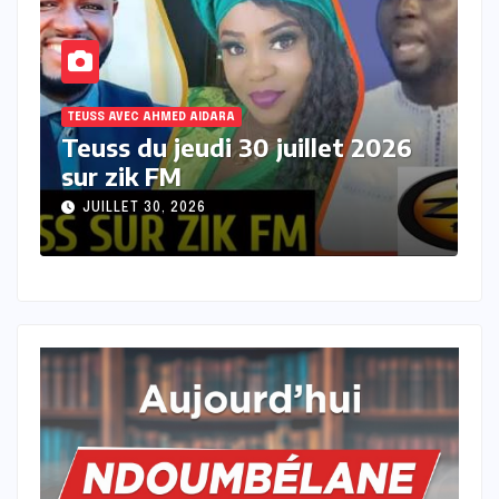
TEUSS AVEC AHMED AIDARA
T
Teuss du mercredi 29 juillet
T
2026 sur Zik FM
s
JUILLET 29, 2026